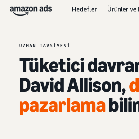
Hedefler
Ürünler ve 
UZMAN TAVSIYESI
Tüketici davra
David Allison,
d
pazarlama
bili