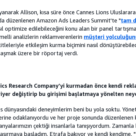
anarak Allison, kısa süre önce Cannes Lions Uluslararası
nda düzenlenen Amazon Ads Leaders Summit'te "
tam 
sıl optimize edilebileceğini konu alan bir panel tartışmas
melli analizlerin reklamverenlerin
müşteri yolculuğu
tleleriyle etkileşim kurma biçimini nasıl dönüştürebile
ylaşmak üzere bir röportaj verdi.
ics Research Company’yi kurmadan önce kendi rekl
ariyer değiştirip bu girişimi başlatmaya yönelten ney
ns dünyasındaki deneyimlerim beni bu yola soktu. Yönet
erine odaklanıyordu ve her proje sonunda düzenlenen
nyalarımızın çektiği insanlarla tanışıyordum. Zamanla b
 şaşırmaya başladım. Etrafa bakıyor ve kendi kendime, 