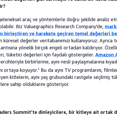
ir?
 geleneksel araç ve yöntemlerle doğru şekilde analiz e
 olabilir. Biz Valuegraphics Research Company'de,
marka
ı birleştiren ve harekete geçiren temel değerleri be
in küresel değerler veritabanımızı kullanıyoruz. Ayrıca t
lantısına yönelik birçok engeli ortadan kaldırıyor. Özell
ri, tüketici değerleri için faydalı göstergeler.
Amazon A
ercihleriyle birbirlerine, aynı nesli paylaşmalarına kıya
nı ortaya koyuyor.
2
Bu da aynı TV programlarını, filmle
eyen kitlelerin, aynı yaş grubundaki rastgele seçilmiş tü
ere sahip olduklarını gösteriyor.
ers Summit’te dinleyicilere, bir kitleye ait ortak d