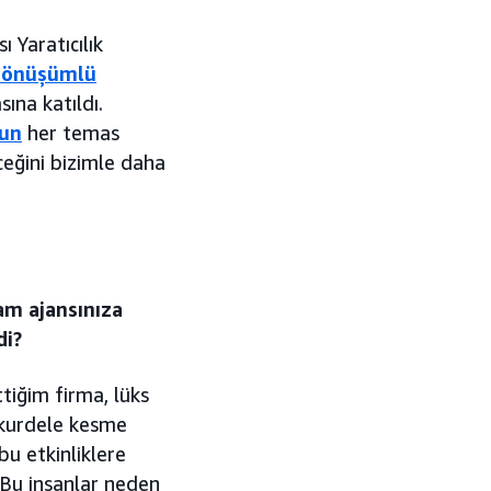
 Yaratıcılık
dönüşümlü
ına katıldı.
nun
her temas
ceğini bizimle daha
am ajansınıza
di?
tiğim firma, lüks
 kurdele kesme
u etkinliklere
"Bu insanlar neden