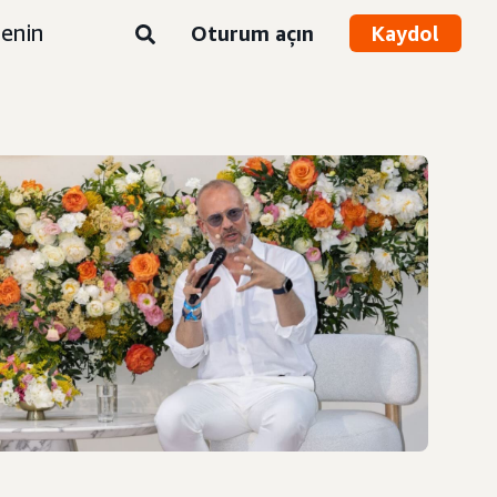
enin
Oturum açın
Kaydol