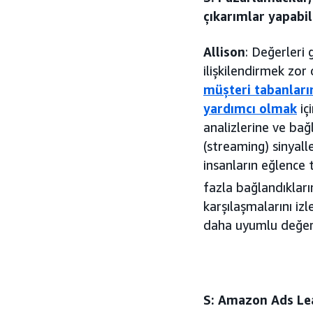
çıkarımlar yapabil
Allison
: Değerleri
ilişkilendirmek zor
müşteri tabanların
yardımcı olmak
iç
analizlerine ve bağ
(streaming) sinyalle
insanların eğlence t
fazla bağlandıkları
karşılaşmalarını izl
daha uyumlu değerl
S: Amazon Ads Lead