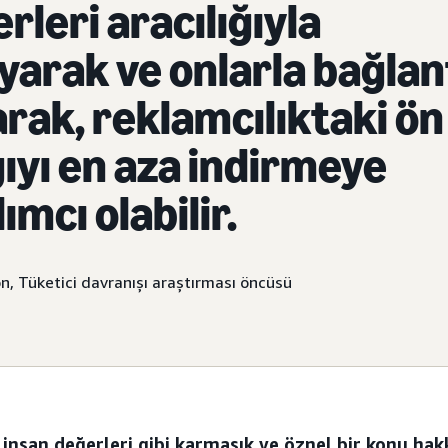
rleri aracılığıyla
yarak ve onlarla bağlan
rak, reklamcılıktaki ön
ıyı en aza indirmeye
ımcı olabilir.
on, Tüketici davranışı araştırması öncüsü
 insan değerleri gibi karmaşık ve öznel bir konu hak