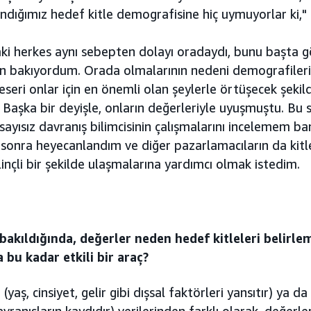
andığımız hedef kitle demografisine hiç uymuyorlar ki,"
aki herkes aynı sebepten dolayı oradaydı, bunu başta
en bakıyordum. Orada olmalarının nedeni demografileri 
seri onlar için en önemli olan şeylerle örtüşecek şekil
 Başka bir deyişle, onların değerleriyle uyuşmuştu. Bu 
ayısız davranış bilimcisinin çalışmalarını incelemem b
 sonra heyecanlandım ve diğer pazarlamacıların da kit
linçli bir şekilde ulaşmalarına yardımcı olmak istedim.
 bakıldığında, değerler neden hedef kitleleri belirl
bu kadar etkili bir araç?
(yaş, cinsiyet, gelir gibi dışsal faktörleri yansıtır) ya da
vranışların kaydıdır) verilerinden farklı olarak, değerl