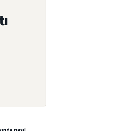
tı
kında nasıl