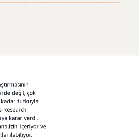
aştırmasının
rde değil, çok
o kadar tutkuyla
cs Research
ya karar verdi.
alizini içeriyor ve
lanılabiliyor.