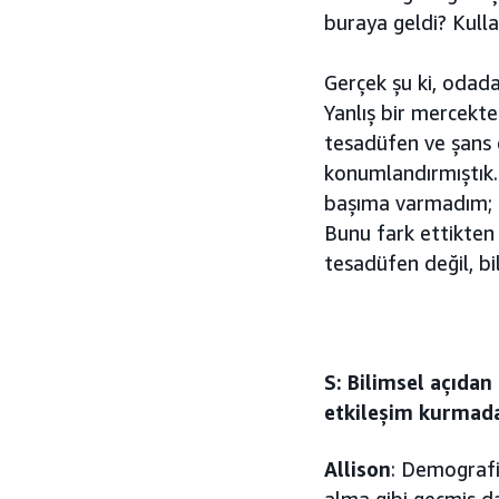
buraya geldi? Kull
Gerçek şu ki, odad
Yanlış bir mercekt
tesadüfen ve şans e
konumlandırmıştık.
başıma varmadım; s
Bunu fark ettikten
tesadüfen değil, bi
S: Bilimsel açıdan
etkileşim kurmada 
Allison
: Demografi 
alma gibi geçmiş da