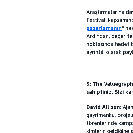
Araştırmalarına day
Festivali kapsamı
pazarlamanın
" na
Ardından, değer te
noktasında hedef ki
ayrıntılı olarak pa
S: The Valuegraph
sahiptiniz. Sizi k
David Allison
: Aja
gayrimenkul projel
törenlerinde kampa
kimlerin geldiğine