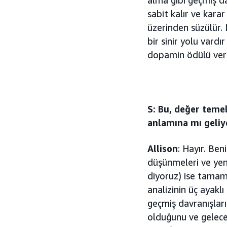
sabit kalır ve kara
üzerinden süzülür. 
bir sinir yolu vardı
dopamin ödülü veri
S: Bu, değer temel
anlamına mı geliy
Allison
: Hayır. Ben
düşünmeleri ve yeni
diyoruz) ise tamaml
analizinin üç ayakl
geçmiş davranışları
olduğunu ve gelecek