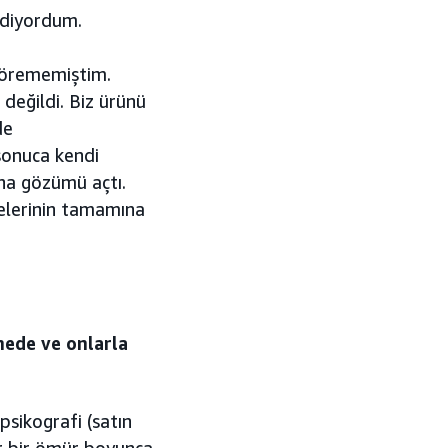
 diyordum.
 görememiştim.
değildi. Biz ürünü
de
sonuca kendi
ana gözümü açtı.
lelerinin tamamına
emede ve onlarla
 psikografi (satın
er bir ömür boyunca