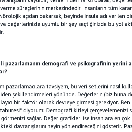
r verme süreçlerinin merkezindedir. İnsanların tüm karar
Nörolojik açıdan bakarsak, beyinde insula adı verilen b
r ve değerlerinizle uyumlu bir şey seçtiğinizde bu yol akt
r.
li pazarlamanın demografi ve psikografinin yerini a
or?
im pazarlamacılara tavsiyem, bu veri setlerini nasıl kull
den şekillendirmeleri yönünde. Değerlerin (biz buna de
ayıcı bir faktör olarak devreye girmesi gerekiyor. Ben
ı taburesi" diyorum: Demografi kitleyi çerçevelemenizi s
 görmenizi sağlar. Değer grafikleri ise insanlara en çok
teki davranışlarını neyin yönlendireceğini gösterir. Pa