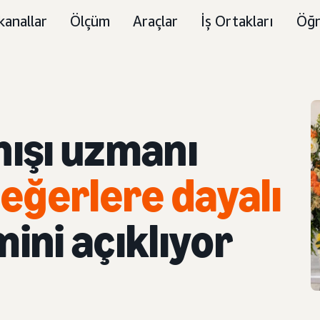
kanallar
Ölçüm
Araçlar
İş Ortakları
Öğr
nışı uzmanı
eğerlere dayalı
mini açıklıyor