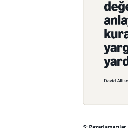
değe
anla
kura
yarg
yard
David Allis
S: Pazarlamacılar,