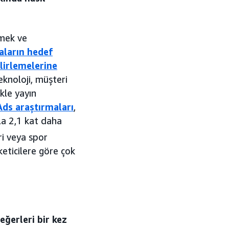
tmek ve
ların hedef
lirlemelerine
eknoloji, müşteri
ikle yayın
ds araştırmaları
,
sla 2,1 kat daha
ri veya spor
keticilere göre çok
eğerleri bir kez