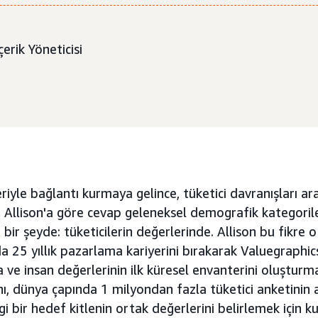
çerik Yöneticisi
yle bağlantı kurmaya gelince, tüketici davranışları ar
 Allison'a göre cevap geleneksel demografik kategorile
 bir şeyde: tüketicilerin değerlerinde. Allison bu fikre 
nda 25 yıllık pazarlama kariyerini bırakarak Valuegraphi
e insan değerlerinin ilk küresel envanterini oluşturma
, dünya çapında 1 milyondan fazla tüketici anketinin an
 bir hedef kitlenin ortak değerlerini belirlemek için kul