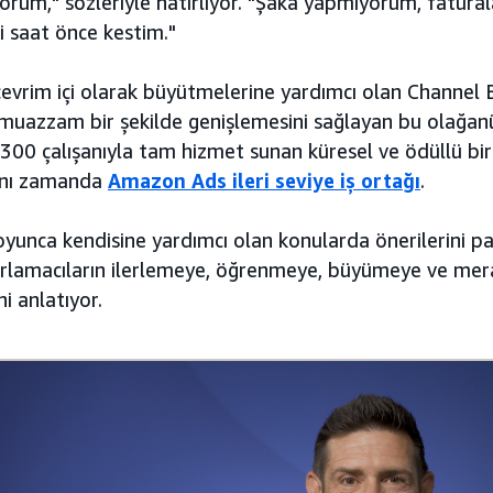
orum," sözleriyle hatırlıyor. "Şaka yapmıyorum, fatura
i saat önce kestim."
 çevrim içi olarak büyütmelerine yardımcı olan Channel 
e muazzam bir şekilde genişlemesini sağlayan bu olağan
300 çalışanıyla tam hizmet sunan küresel ve ödüllü bir
ynı zamanda
Amazon Ads ileri seviye iş ortağı
.
boyunca kendisine yardımcı olan konularda önerilerini pa
rlamacıların ilerlemeye, öğrenmeye, büyümeye ve mer
i anlatıyor.