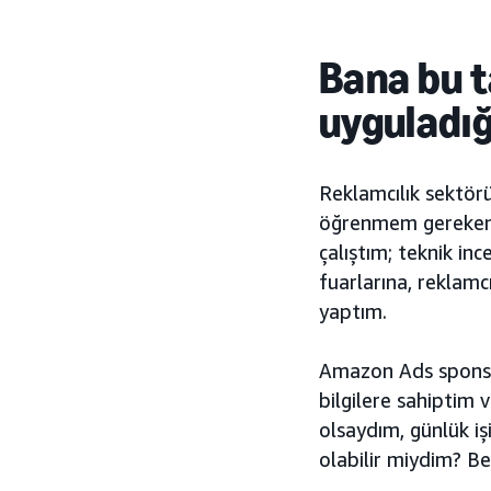
Bana bu t
uyguladığ
Reklamcılık sektör
öğrenmem gereken 
çalıştım; teknik in
fuarlarına, reklamc
yaptım.
Amazon Ads sponsor
bilgilere sahiptim
olsaydım, günlük i
olabilir miydim? Be