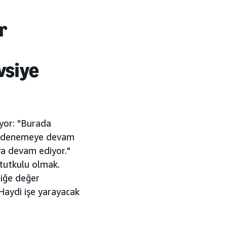
r
vsiye
ıyor: "Burada
ler denemeye devam
ya devam ediyor."
 tutkulu olmak.
liğe değer
Haydi işe yarayacak