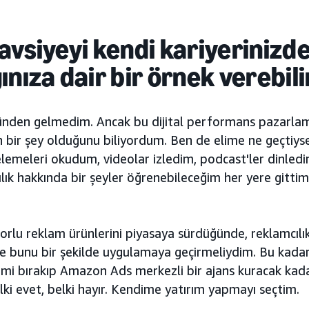
avsiyeyi kendi kariyerinizde
ınıza dair bir örnek verebili
ünden gelmedim. Ancak bu dijital performans pazarlam
bir şey olduğunu biliyordum. Ben de elime ne geçtiy
celemeleri okudum, videolar izledim, podcast'ler dinledi
ılık hakkında bir şeyler öğrenebileceğim her yere gitti
lu reklam ürünlerini piyasaya sürdüğünde, reklamcılıkl
 ve bunu bir şekilde uygulamaya geçirmeliydim. Bu kad
şimi bırakıp Amazon Ads merkezli bir ajans kuracak ka
lki evet, belki hayır. Kendime yatırım yapmayı seçtim.