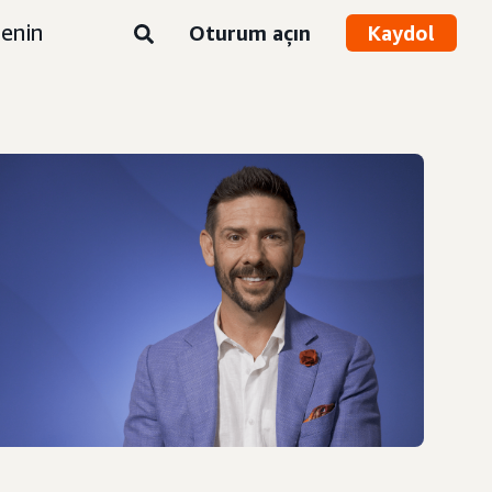
enin
Oturum açın
Kaydol