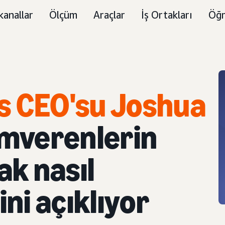
kanallar
Ölçüm
Araçlar
İş Ortakları
Öğr
s CEO'su Joshua
amverenlerin
ak nasıl
ini açıklıyor