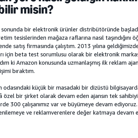
bilir misin?
n sonunda bir elektronik ürünler distribütöründe başla
retim tesislerinden mağaza raflarına nasıl taşındığını 
kende satış firmasında çalıştım. 2013 yılına geldiğimi
ı için beta test sorumlusu olarak bir elektronik marka
dım ki Amazon konusunda uzmanlaşmış ilk reklam ajans
işimi bıraktım.
n odasındaki küçük bir masadaki bir dizüstü bilgisayar
 özel bir şirket olarak devam eden ajansın tek sahibi
lerde 300 çalışanımız var ve büyümeye devam ediyoruz
yenilemeye ve reklamverenlere değer katmaya devam et