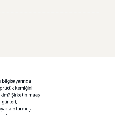
 bilgisayarında
öprücük kemiğini
n kim? Şirketin maaş
 günleri,
sayarla oturmuş