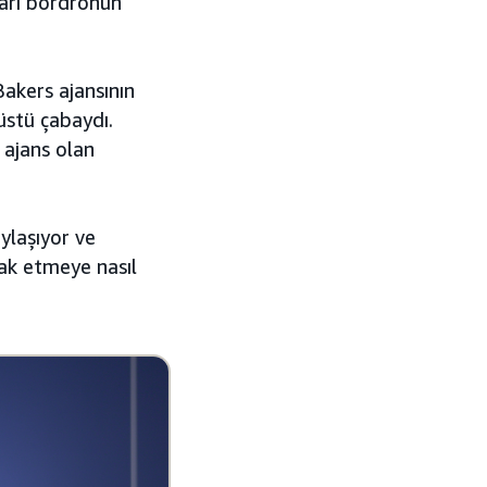
ları bordronun
Bakers ajansının
üstü çabaydı.
 ajans olan
ylaşıyor ve
ak etmeye nasıl