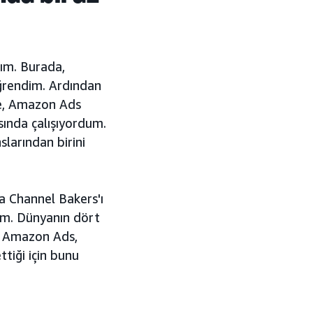
dım. Burada,
öğrendim. Ardından
zde, Amazon Ads
sında çalışıyordum.
larından birini
da Channel Bakers'ı
yim. Dünyanın dört
. Amazon Ads,
tiği için bunu