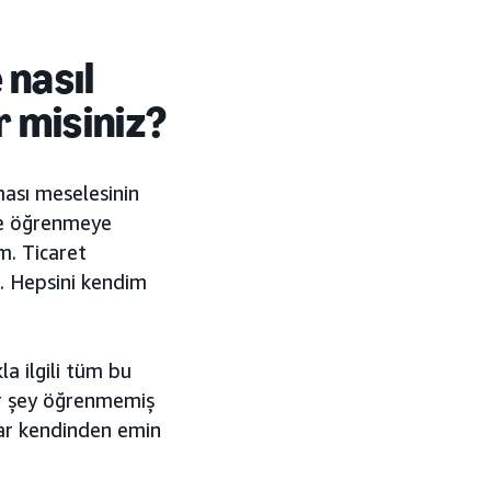
 nasıl
r misiniz?
ası meselesinin
se öğrenmeye
m. Ticaret
m. Hepsini kendim
a ilgili tüm bu
ar şey öğrenmemiş
dar kendinden emin