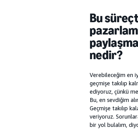
Bu süreçt
pazarlama
paylaşmak
nedir?
Verebileceğim en iy
geçmişe takılıp ka
ediyoruz, çünkü me
Bu, en sevdiğim al
Geçmişe takılıp kal
veriyoruz. Sorunla
bir yol bulalım, diy