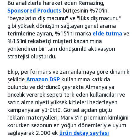
Bu analizlerle hareket eden Remazing,
Sponsored Products
bütçesinin %70'ini
"beyazlatıcı diş macunu" ve "lüks diş macunu"
gibi yüksek dönüşüm sağlayan genel arama
terimlerine ayıran, %15'ini marka
elde tutma
ve
%15’ini rekabetçi müşteri kazanımına
yönlendiren bir tam dönüşümlü aktivasyon
stratejisi oluşturdu.
Ekip, performans ve zamanlamaya göre dinamik
şekilde
Amazon DSP
kullanımına katkıda
bulundu ve dördüncü çeyrekte Almanya'ya
öncelik vererek sepeti terk eden kullanıcıları ve
satın alma niyeti yüksek kitleleri hedefleyen
kampanyalar yürüttü. Görsel açıdan güçlü
reklam materyalleri, Marvis'in premium kimliğini
korurken sezonun en yoğun dönemleriyle uyum
sağlayarak 2.000 ek
ürün detay sayfası