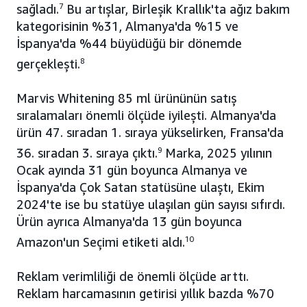
sağladı.
7
Bu artışlar, Birleşik Krallık'ta ağız bakım
kategorisinin %31, Almanya'da %15 ve
İspanya'da %44 büyüdüğü bir dönemde
gerçekleşti.
8
Marvis Whitening 85 ml ürününün satış
sıralamaları önemli ölçüde iyileşti. Almanya'da
ürün 47. sıradan 1. sıraya yükselirken, Fransa'da
36. sıradan 3. sıraya çıktı.
9
Marka, 2025 yılının
Ocak ayında 31 gün boyunca Almanya ve
İspanya'da Çok Satan statüsüne ulaştı, Ekim
2024'te ise bu statüye ulaşılan gün sayısı sıfırdı.
Ürün ayrıca Almanya'da 13 gün boyunca
Amazon'un Seçimi etiketi aldı.
10
Reklam verimliliği de önemli ölçüde arttı.
Reklam harcamasının getirisi yıllık bazda %70