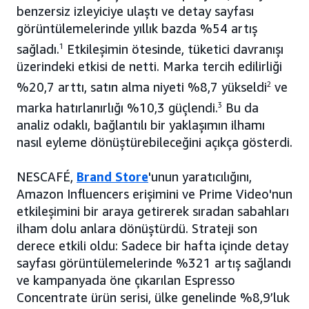
benzersiz izleyiciye ulaştı ve detay sayfası
görüntülemelerinde yıllık bazda %54 artış
sağladı.
1
Etkileşimin ötesinde, tüketici davranışı
üzerindeki etkisi de netti. Marka tercih edilirliği
%20,7 arttı, satın alma niyeti %8,7 yükseldi
2
ve
marka hatırlanırlığı %10,3 güçlendi.
3
Bu da
analiz odaklı, bağlantılı bir yaklaşımın ilhamı
nasıl eyleme dönüştürebileceğini açıkça gösterdi.
NESCAFÉ,
Brand Store
'unun yaratıcılığını,
Amazon Influencers erişimini ve Prime Video'nun
etkileşimini bir araya getirerek sıradan sabahları
ilham dolu anlara dönüştürdü. Strateji son
derece etkili oldu: Sadece bir hafta içinde detay
sayfası görüntülemelerinde %321 artış sağlandı
ve kampanyada öne çıkarılan Espresso
Concentrate ürün serisi, ülke genelinde %8,9’luk