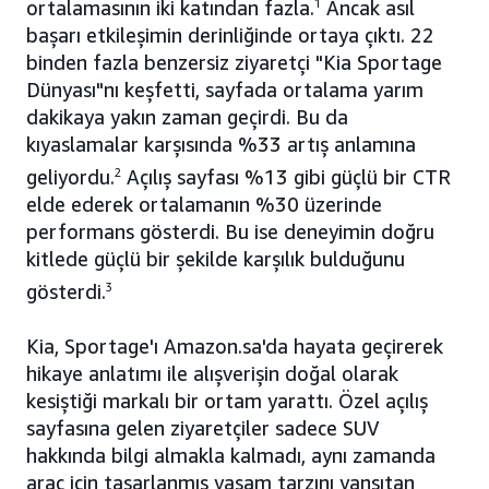
ortalamasının iki katından fazla.
1
Ancak asıl
başarı etkileşimin derinliğinde ortaya çıktı. 22
binden fazla benzersiz ziyaretçi "Kia Sportage
Dünyası"nı keşfetti, sayfada ortalama yarım
dakikaya yakın zaman geçirdi. Bu da
kıyaslamalar karşısında %33 artış anlamına
geliyordu.
2
Açılış sayfası %13 gibi güçlü bir CTR
elde ederek ortalamanın %30 üzerinde
performans gösterdi. Bu ise deneyimin doğru
kitlede güçlü bir şekilde karşılık bulduğunu
gösterdi.
3
Kia, Sportage'ı Amazon.sa'da hayata geçirerek
hikaye anlatımı ile alışverişin doğal olarak
kesiştiği markalı bir ortam yarattı. Özel açılış
sayfasına gelen ziyaretçiler sadece SUV
hakkında bilgi almakla kalmadı, aynı zamanda
araç için tasarlanmış yaşam tarzını yansıtan