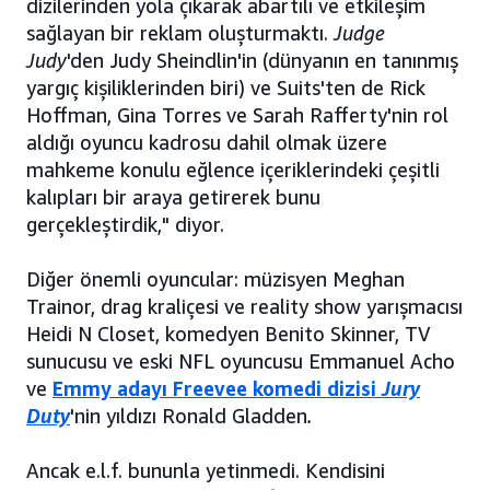
dizilerinden yola çıkarak abartılı ve etkileşim
sağlayan bir reklam oluşturmaktı.
Judge
Judy
'den Judy Sheindlin'in (dünyanın en tanınmış
yargıç kişiliklerinden biri) ve Suits'ten de Rick
Hoffman, Gina Torres ve Sarah Rafferty'nin rol
aldığı oyuncu kadrosu dahil olmak üzere
mahkeme konulu eğlence içeriklerindeki çeşitli
kalıpları bir araya getirerek bunu
gerçekleştirdik," diyor.
Diğer önemli oyuncular: müzisyen Meghan
Trainor, drag kraliçesi ve reality show yarışmacısı
Heidi N Closet, komedyen Benito Skinner, TV
sunucusu ve eski NFL oyuncusu Emmanuel Acho
ve
Emmy adayı Freevee komedi dizisi
Jury
Duty
'nin yıldızı Ronald Gladden
.
Ancak e.l.f. bununla yetinmedi. Kendisini