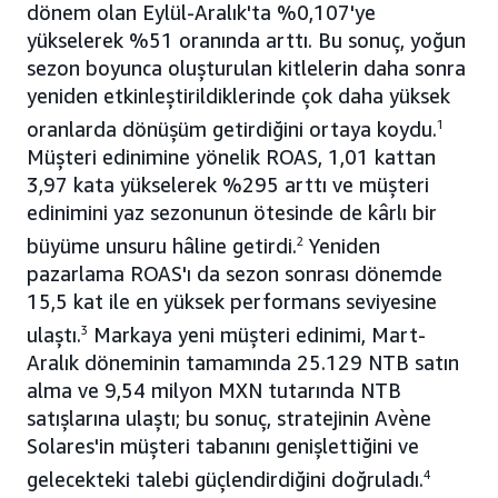
dönem olan Eylül-Aralık'ta %0,107'ye
yükselerek %51 oranında arttı. Bu sonuç, yoğun
sezon boyunca oluşturulan kitlelerin daha sonra
yeniden etkinleştirildiklerinde çok daha yüksek
oranlarda dönüşüm getirdiğini ortaya koydu.
1
Müşteri edinimine yönelik ROAS, 1,01 kattan
3,97 kata yükselerek %295 arttı ve müşteri
edinimini yaz sezonunun ötesinde de kârlı bir
büyüme unsuru hâline getirdi.
2
Yeniden
pazarlama ROAS'ı da sezon sonrası dönemde
15,5 kat ile en yüksek performans seviyesine
ulaştı.
3
Markaya yeni müşteri edinimi, Mart-
Aralık döneminin tamamında 25.129 NTB satın
alma ve 9,54 milyon MXN tutarında NTB
satışlarına ulaştı; bu sonuç, stratejinin Avène
Solares'in müşteri tabanını genişlettiğini ve
gelecekteki talebi güçlendirdiğini doğruladı.
4