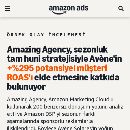
ÖRNEK OLAY INCELEMESI
Amazing Agency, sezonluk
tam huni stratejisiyle Avène'in
+%295 potansiyel müşteri
ROAS'ı
elde etmesine katkıda
bulunuyor
Amazing Agency, Amazon Marketing Cloud'u
kullanarak 200 benzersiz dönüşüm yolunu analiz
etti ve Amazon DSP'yi sezonun farklı
aşamalarında sponsorlu reklamlarla
ilişkilendirdi. Böylece Avène Solares'in yoğun