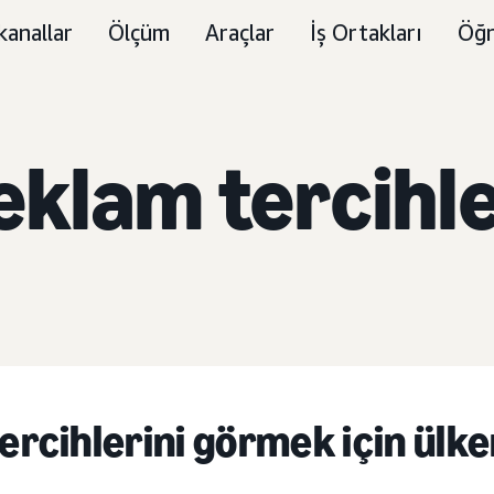
kanallar
Ölçüm
Araçlar
İş Ortakları
Öğr
eklam tercihle
rcihlerini görmek için ülke