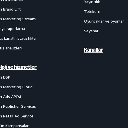
Yayıncılık
 Brand Lift
Telekom
 Marketing Stream
Oyuncaklar ve oyunlar
ya raporlama
Seyahat
l kanallı istatistikler
tış analizleri
Kanallar
loji ve hizmetler
n DSP
 Marketing Cloud
 Ads API'si
 Publisher Services
 Retail Ad Service
rün Kampanyaları