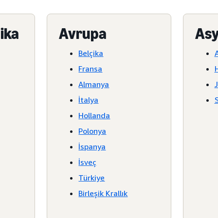
ika
Avrupa
Asy
Belçika
Fransa
Almanya
İtalya
Hollanda
Polonya
İspanya
İsveç
Türkiye
Birleşik Krallık