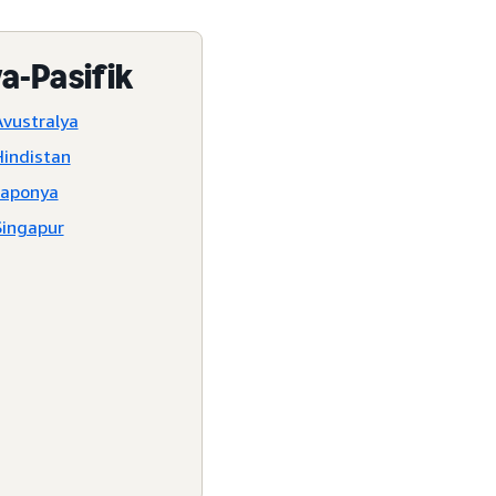
a-Pasifik
Avustralya
Hindistan
Japonya
Singapur