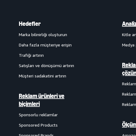
Hedefler
Anali
Marka bilinirliği oluşturun
Kitle an
Daha fazla müşteriye erişin
Medya 
Trafiği artırın
Rekla
Satışları ve dönüşümü artırın
çözüm
Müşteri sadakatini artırın
Reklam 
Reklam
Reklam ürünleri ve
biçimleri
Reklam 
Sponsorlu reklamlar
Ölçüm
Sponsored Products
Sponsored Brands
Amazon