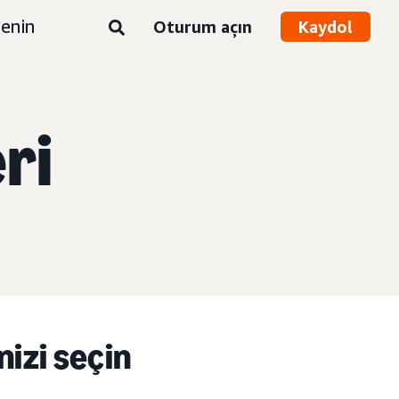
enin
Oturum açın
Kaydol
ri
nizi seçin