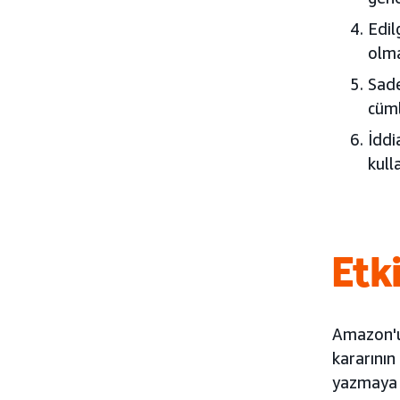
Edil
olma
Sade
cüml
İddi
kull
Etk
Amazon'un
kararının
yazmaya d