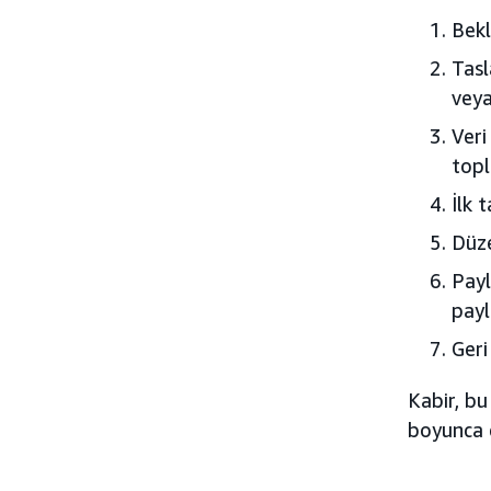
Bekl
Tasl
vey
Veri
topl
İlk 
Düze
Payl
payl
Geri
Kabir, b
boyunca ç