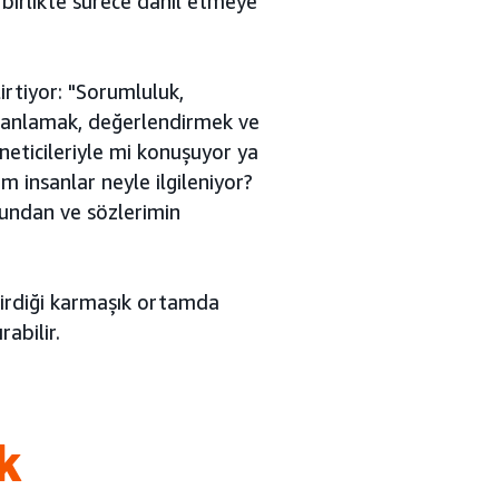
e birlikte sürece dahil etmeye
irtiyor: "Sorumluluk,
mı anlamak, değerlendirmek ve
neticileriyle mi konuşuyor ya
m insanlar neyle ilgileniyor?
ğundan ve sözlerimin
etirdiği karmaşık ortamda
rabilir.
k