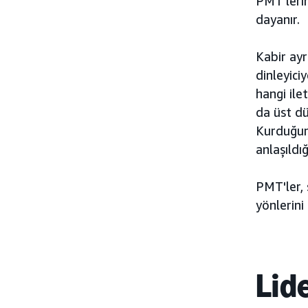
PMT'lerin
dayanır.
Kabir ayr
dinleyici
hangi ile
da üst dü
Kurduğum 
anlaşıld
PMT'ler, 
yönlerini
Lid