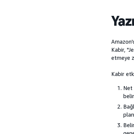
Yazı
Amazon'da
Kabir, "J
etmeye zo
Kabir etki
Net 
belir
Bağl
plan
Beli
gene