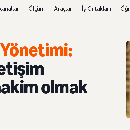
kanallar
Ölçüm
Araçlar
İş Ortakları
Öğr
 Yönetimi:
letişim
 hakim olmak