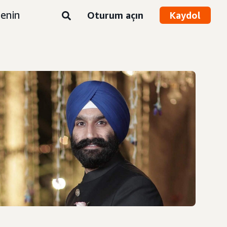
enin
Oturum açın
Kaydol