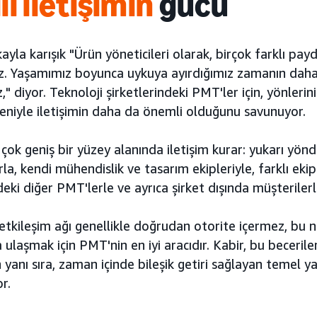
li iletişimin
gücü
kayla karışık "Ürün yöneticileri olarak, birçok farklı payd
z. Yaşamımız boyunca uykuya ayırdığımız zamanın daha f
z," diyor. Teknoloji şirketlerindeki PMT'ler için, yönleri
eniyle iletişimin daha da önemli olduğunu savunuyor.
çok geniş bir yüzey alanında iletişim kurar: yukarı yönde l
la, kendi mühendislik ve tasarım ekipleriyle, farklı eki
deki diğer PMT'lerle ve ayrıca şirket dışında müşterilerle
etkileşim ağı genellikle doğrudan otorite içermez, bu n
 ulaşmak için PMT'nin en iyi aracıdır. Kabir, bu becerileri
 yanı sıra, zaman içinde bileşik getiri sağlayan temel 
r.