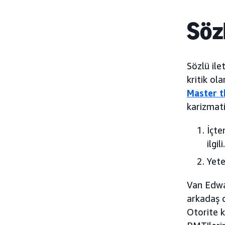
Sözl
Sözlü ile
kritik ol
Master t
karizmati
İçte
ilgili.
Yete
Van Edwar
arkadaş c
Otorite 