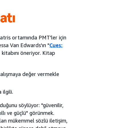
atı
atris ortamında PMT'ler için
anessa Van Edwards'ın "
Cues:
" kitabını öneriyor. Kitap
 çalışmaya değer vermekle
ilgili.
uğunu söylüyor: "güvenilir,
ıllı ve güçlü" görünmek.
lan mükemmel sözlü iletişim,