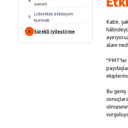
Etki
4
sanatı
Liderlikle etkileşim
5
kurmak
Kabir, şa
hâlindeyi
Sürekli iyileştirme
6
ayırıyoru
alanı ned
"PMT'ler 
paydaşlar
ekiplerin
Bu geniş 
sonuçlara
olmasının
vurguluyo