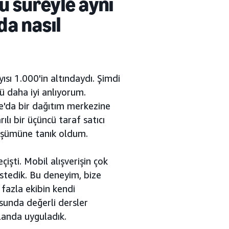
 süreyle aynı
da nasıl
ısı 1.000'in altındaydı. Şimdi
ü daha iyi anlıyorum.
e'da bir dağıtım merkezine
lı bir üçüncü taraf satıcı
nüşümüne tanık oldum.
işti. Mobil alışverişin çok
tedik. Bu deneyim, bize
fazla ekibin kendi
sunda değerli dersler
landa uyguladık.