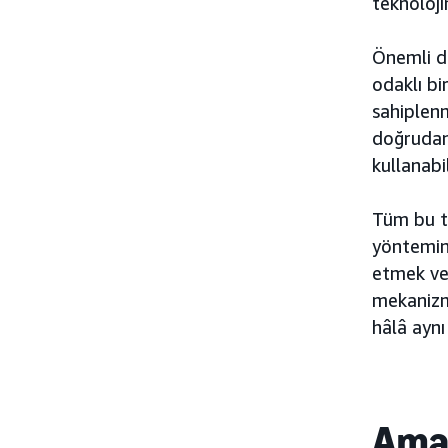
teknoloji
Önemli de
odaklı bi
sahiplenm
doğrudan 
kullanabil
Tüm bu t
yöntemine
etmek ve 
mekanizma
hâlâ aynı
Amaz