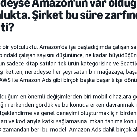
deyse Amazon'un var olduğu
lukta. Şirket bu süre zarfın
şti?
 bir yolculuktu. Amazon'da işe başladığımda çalışan say
ındaki çalışan sayısını düşününce, ne kadar büyüdüğün
 sadece kitap satılan tek ürün kategorisine ve Seattl
 şirketten, neredeyse her şeyi satan bir mağazaya, başarı
 AWS ile Amazon Ads gibi birçok başka başarılı işe dö
lduğum en önemli değişimlerden biri mobil cihazlara geç
ğini erkenden gördük ve bu konuda erken davranmak is
ölçeklendirme ve genel deneyimi oluşturmak için birden 
arı ve kodlarıyla katkı sağlamasına imkan tanıma konu
 O zamandan beri bu modeli Amazon Ads dahil birçok a