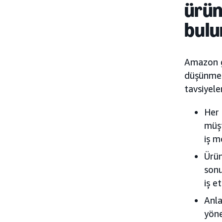
ürün
bulu
Amazon gi
düşünme v
tavsiyele
Her 
müşt
iş m
Ürün
sonu
iş e
Anla
yöne