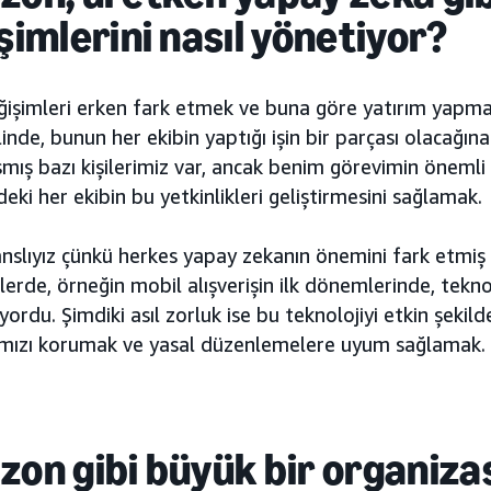
şimlerini nasıl yönetiyor
?
ğişimleri erken fark etmek ve buna göre yatırım yapm
inde, bunun her ekibin yaptığı işin bir parçası olacağın
ış bazı kişilerimiz var, ancak benim görevimin önemli
eki her ekibin bu yetkinlikleri geliştirmesini sağlamak.
anslıyız çünkü herkes yapay zekanın önemini fark etmi
rde, örneğin mobil alışverişin ilk dönemlerinde, teknol
yordu. Şimdiki asıl zorluk ise bu teknolojiyi etkin şeki
ğımızı korumak ve yasal düzenlemelere uyum sağlamak.
on gibi büyük bir organiza