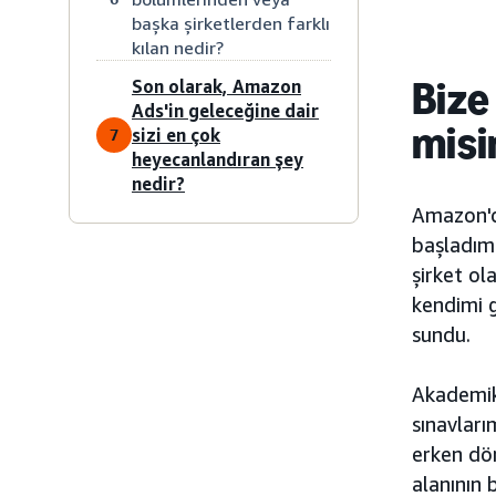
başka şirketlerden farklı
kılan nedir?
Biz
Son olarak, Amazon
Ads'in geleceğine dair
misi
sizi en çok
7
heyecanlandıran şey
nedir?
Amazon'da
başladım.
şirket ol
kendimi g
sundu.
Akademik 
sınavları
erken dön
alanının 