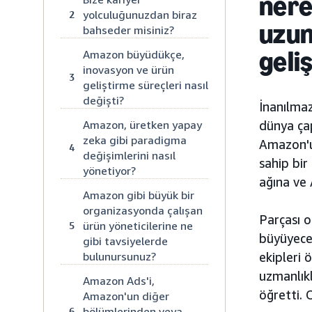
nere
yolculuğunuzdan biraz
2
uzun
bahseder misiniz?
geli
Amazon büyüdükçe,
inovasyon ve ürün
3
geliştirme süreçleri nasıl
değişti?
İnanılmaz
Amazon, üretken yapay
dünya çap
zeka gibi paradigma
Amazon'un
4
değişimlerini nasıl
sahip bir
yönetiyor?
ağına ve
Amazon gibi büyük bir
organizasyonda çalışan
Parçası o
ürün yöneticilerine ne
5
büyüyece
gibi tavsiyelerde
bulunursunuz?
ekipleri 
uzmanlıkl
Amazon Ads'i,
öğretti.
Amazon'un diğer
bölümlerinden veya
6