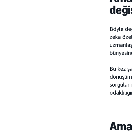
deği
Böyle de
zeka özel
uzmanlaşm
bünyesind
Bu kez ş
dönüşümle
sorgulanı
odaklılı
Amaz