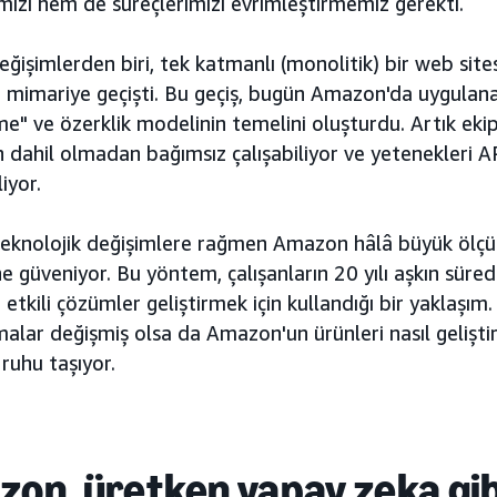
mizi hem de süreçlerimizi evrimleştirmemiz gerekti.
ğişimlerden biri, tek katmanlı (monolitik) bir web site
r mimariye geçişti. Bu geçiş, bugün Amazon'da uygulan
e" ve özerklik modelinin temelini oluşturdu. Artık ekiple
dahil olmadan bağımsız çalışabiliyor ve yetenekleri API'
iyor.
eknolojik değişimlere rağmen Amazon hâlâ büyük ölç
 güveniyor. Bu yöntem, çalışanların 20 yılı aşkın süredir
etkili çözümler geliştirmek için kullandığı bir yaklaşım.
lar değişmiş olsa da Amazon'un ürünleri nasıl gelişti
 ruhu taşıyor.
on, üretken yapay zeka gi