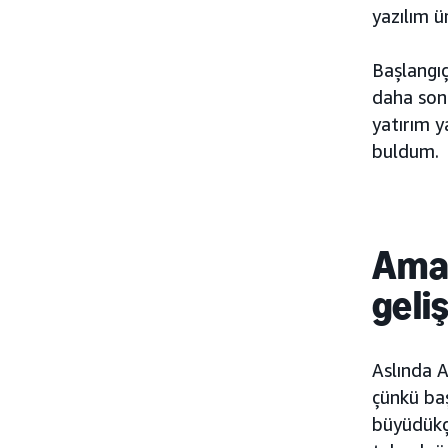
yazılım ü
Başlangıç
daha son
yatırım y
buldum.
Ama
geli
Aslında 
çünkü baş
büyüdükçe