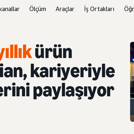
kanallar
Ölçüm
Araçlar
İş Ortakları
Öğr
ıllık
ürün
an, kariyeriyle
erini paylaşıyor