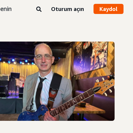
enin
Oturum açın
Kaydol