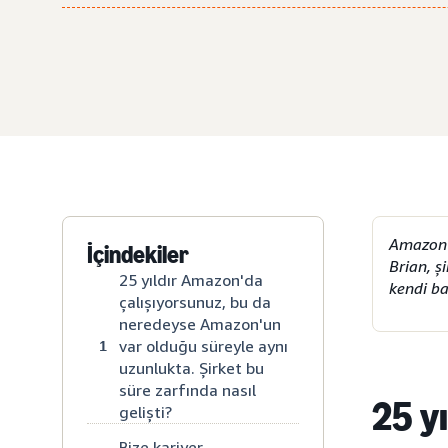
Amazon A
İçindekiler
Brian, ş
25 yıldır Amazon'da
kendi ba
çalışıyorsunuz, bu da
neredeyse Amazon'un
var olduğu süreyle aynı
1
uzunlukta. Şirket bu
süre zarfında nasıl
25 y
gelişti?
Bize kariyer