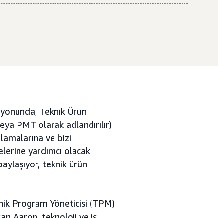
iyonunda, Teknik Ürün
eya PMT olarak adlandırılır)
nlamalarına ve bizi
elerine yardımcı olacak
paylaşıyor, teknik ürün
knik Program Yöneticisi (TPM)
an Aaron, teknoloji ve iş