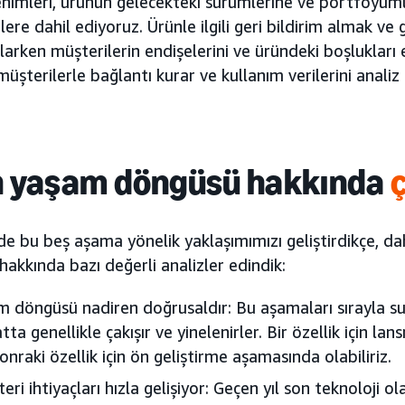
nimleri, ürünün gelecekteki sürümlerine ve portföyü
lere dahil ediyoruz. Ürünle ilgili geri bildirim almak ve 
larken müşterilerin endişelerini ve üründeki boşluklar
 müşterilerle bağlantı kurar ve kullanım verilerini analiz
 yaşam döngüsü hakkında
inde bu beş aşama yönelik yaklaşımımızı geliştirdikçe, 
akkında bazı değerli analizler edindik:
m döngüsü nadiren doğrusaldır: Bu aşamaları sırayla s
tta genellikle çakışır ve yinelenirler. Bir özellik için l
sonraki özellik için ön geliştirme aşamasında olabiliriz.
eri ihtiyaçları hızla gelişiyor: Geçen yıl son teknoloji 