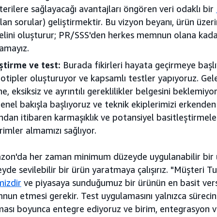
erilere sağlayacağı avantajları öngören veri odaklı bir
lan sorular) geliştirmektir. Bu vizyon beyanı, ürün üzer
lini oluşturur; PR/SSS'den herkes memnun olana kada
amayız.
ştirme ve test:
Burada fikirleri hayata geçirmeye başlıy
otipler oluşturuyor ve kapsamlı testler yapıyoruz. Gele
ne, eksiksiz ve ayrıntılı gereklilikler belgesini beklemiy
genel bakışla başlıyoruz ve teknik ekiplerimizi erkende
ndan itibaren karmaşıklık ve potansiyel basitleştirmele
irimler almamızı sağlıyor.
on'da her zaman minimum düzeyde uygulanabilir bir
yde sevilebilir bir ürün yaratmaya çalışırız. "Müşteri T
mizdir
ve piyasaya sunduğumuz bir ürünün en basit vers
un etmesi gerekir. Test uygulamasını yalnızca sürecin
ası boyunca entegre ediyoruz ve birim, entegrasyon ve k