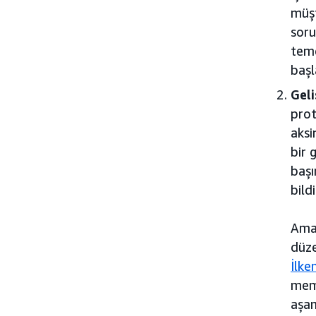
müşt
soru
teme
başl
Geli
prot
aksi
bir 
başı
bild
Amaz
düze
İlke
memn
aşam