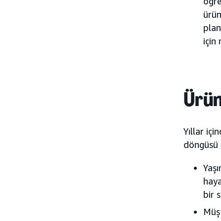
öğre
ürün
plan
için
Ürün
Yıllar iç
döngüsü h
Yaşı
haya
bir 
Müşt