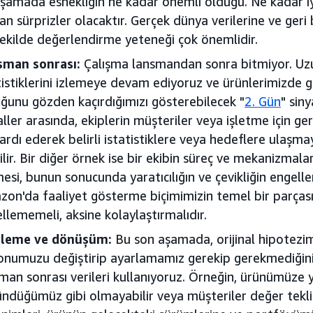
şamada esnekliğin ne kadar önemli olduğu. Ne kadar iy
n sürprizler olacaktır. Gerçek dünya verilerine ve geri b
şekilde değerlendirme yeteneği çok önemlidir.
sman sonrası:
Çalışma lansmandan sonra bitmiyor. Uzu
tistiklerini izlemeye devam ediyoruz ve ürünlerimizde 
ğunu gözden kaçırdığımızı gösterebilecek "
2. Gün
" sin
aller arasında, ekiplerin müşteriler veya işletme için g
ardı ederek belirli istatistiklere veya hedeflere ulaşma
ilir. Bir diğer örnek ise bir ekibin süreç ve mekanizma
esi, bunun sonucunda yaratıcılığın ve çevikliğin engel
on'da faaliyet gösterme biçimimizin temel bir parçası 
llememeli, aksine kolaylaştırmalıdır.
eleme ve dönüşüm:
Bu son aşamada, orijinal hipotezi
onumuzu değiştirip ayarlamamız gerekip gerekmediğini
man sonrası verileri kullanıyoruz. Örneğin, ürünümüze y
ndüğümüz gibi olmayabilir veya müşteriler değer teklif