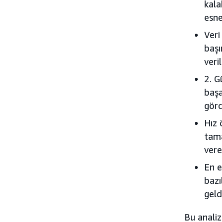
kala
esne
Veri
başı
veri
2. G
başa
görd
Hız 
tama
vere
En e
bazı
geld
Bu anali