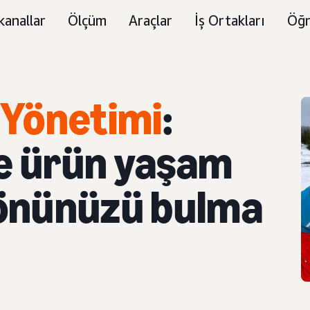
kanallar
Ölçüm
Araçlar
İş Ortakları
Öğr
n Yönetimi
:
le ürün yaşam
önünüzü bulma