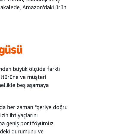
u makalede, Amazon'daki ürün
güsü
nden büyük ölçüde farklı
ültürüne ve müşteri
nellikle beş aşamaya
n'da her zaman "geriye doğru
in ihtiyaçlarını
aha geniş portföyümüz
ndeki durumunu ve