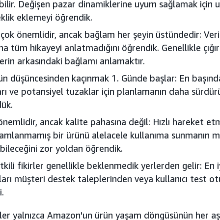
bilir. Değişen pazar dinamiklerine uyum sağlamak için u
klik eklemeyi öğrendik.
 çok önemlidir, ancak bağlam her şeyin üstündedir: Veri 
na tüm hikayeyi anlatmadığını öğrendik. Genellikle çığır 
lerin arkasındaki bağlamı anlamaktır.
ün düşüncesinden kaçınmak 1. Günde başlar: En başında
rı ve potansiyel tuzaklar için planlamanın daha sürdürül
ük.
önemlidir, ancak kalite pahasına değil: Hızlı hareket et
mlanmamış bir ürünü alelacele kullanıma sunmanın mü
bileceğini zor yoldan öğrendik.
tkili fikirler genellikle beklenmedik yerlerden gelir: En 
ları müşteri destek taleplerinden veya kullanıcı test 
i.
zler yalnızca Amazon'un ürün yaşam döngüsünün her aşa