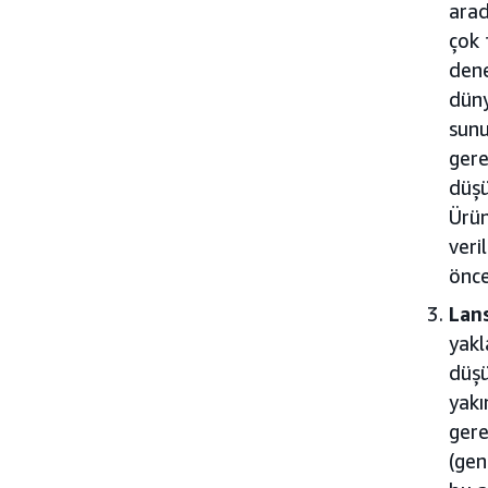
arad
çok 
dene
düny
sunu
gere
düşü
Ürün
veri
önce
Lan
yakl
düşü
yakı
gere
(gen