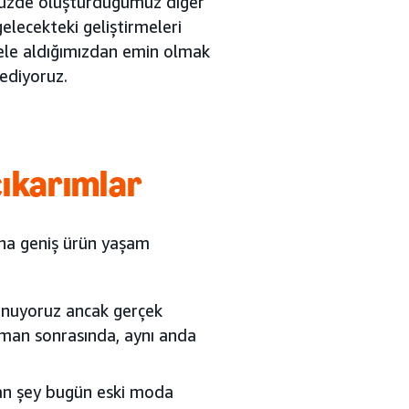
müzde oluşturduğumuz diğer
gelecekteki geliştirmeleri
ı ele aldığımızdan emin olmak
 ediyoruz.
çıkarımlar
daha geniş ürün yaşam
unuyoruz ancak gerçek
ansman sonrasında, aynı anda
olan şey bugün eski moda