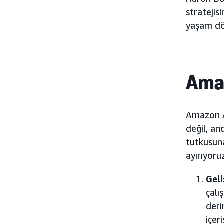
stratejis
yaşam dön
Ama
Amazon A
değil, an
tutkusun
ayırıyoru
Geli
çalı
deri
içer