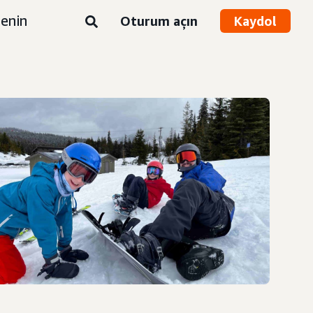
enin
Oturum açın
Kaydol