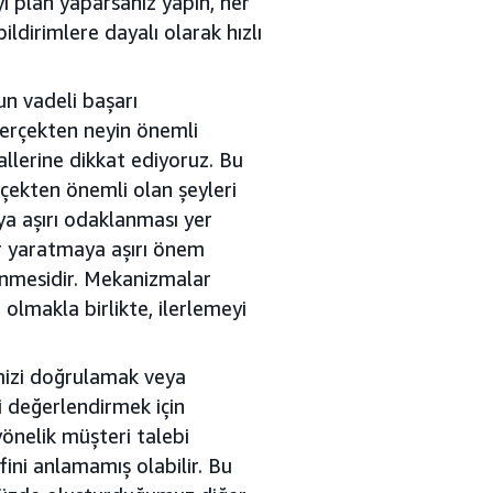
i plan yaparsanız yapın, her
ildirimlere dayalı olarak hızlı
n vadeli başarı
gerçekten neyin önemli
yallerine dikkat ediyoruz. Bu
erçekten önemli olan şeyleri
ya aşırı odaklanması yer
lar yaratmaya aşırı önem
lenmesidir. Mekanizmalar
olmakla birlikte, ilerlemeyi
mizi doğrulamak veya
 değerlendirmek için
önelik müşteri talebi
ini anlamamış olabilir. Bu