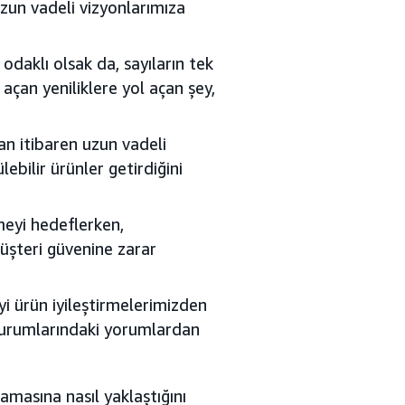
zun vadeli vizyonlarımıza
odaklı olsak da, sayıların tek
açan yeniliklere yol açan şey,
n itibaren uzun vadeli
ebilir ürünler getirdiğini
meyi hedeflerken,
şteri güvenine zarar
iyi ürün iyileştirmelerimizden
oturumlarındaki yorumlardan
masına nasıl yaklaştığını