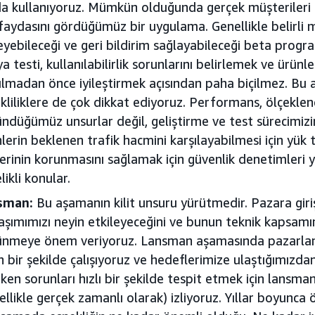
a kullanıyoruz. Mümkün olduğunda gerçek müşterileri
faydasını gördüğümüz bir uygulama. Genellikle belirli mü
yebileceği ve geri bildirim sağlayabileceği beta progra
a testi, kullanılabilirlik sorunlarını belirlemek ve ürün
lmadan önce iyileştirmek açısından paha biçilmez. Bu
kliliklere de çok dikkat ediyoruz. Performans, ölçeklen
ndüğümüz unsurlar değil, geliştirme ve test sürecimizin
lerin beklenen trafik hacmini karşılayabilmesi için yük t
lerinin korunmasını sağlamak için güvenlik denetimleri y
likli konular.
sman:
Bu aşamanın kilit unsuru yürütmedir. Pazara giri
aşımımızı neyin etkileyeceğini ve bunun teknik kapsamımı
nmeye önem veriyoruz. Lansman aşamasında pazarlama
n bir şekilde çalışıyoruz ve hedeflerimize ulaştığımızd
ken sorunları hızlı bir şekilde tespit etmek için lansman is
ellikle gerçek zamanlı olarak) izliyoruz. Yıllar boyunca