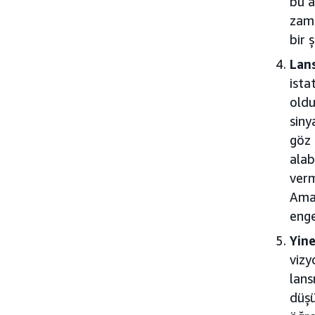
bu a
zama
bir 
Lan
ista
oldu
siny
göz 
alab
verm
Amaz
enge
Yin
vizy
lans
düşü