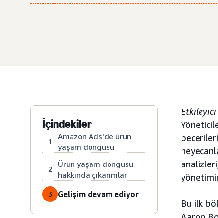
Etkileyic
İçindekiler
Yöneticil
Amazon Ads'de ürün
beceriler
1
yaşam döngüsü
heyecanla
analizler
Ürün yaşam döngüsü
2
hakkında çıkarımlar
yönetimin
Gelişim devam ediyor
3
Bu ilk bö
Aaron Bon