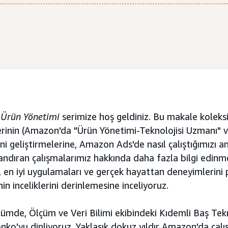
i Ürün Yönetimi
serimize hoş geldiniz. Bu makale koleks
erinin (Amazon'da "Ürün Yönetimi-Teknolojisi Uzmanı" v
ini geliştirmelerine, Amazon Ads'de nasıl çalıştığımızı a
ndıran çalışmalarımız hakkında daha fazla bilgi edinm
i, en iyi uygulamaları ve gerçek hayattan deneyimlerini 
in inceliklerini derinlemesine inceliyoruz.
lümde, Ölçüm ve Veri Bilimi ekibindeki Kıdemli Baş Te
ko'yu dinliyoruz. Yaklaşık dokuz yıldır Amazon'da çalış