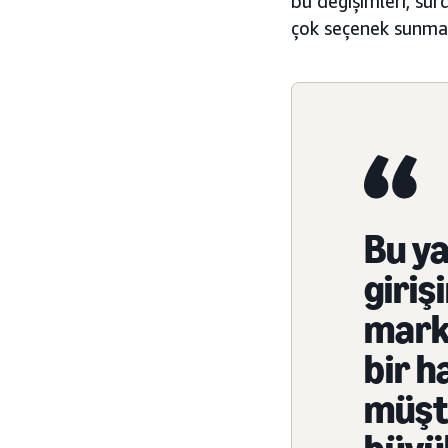
bu değişimleri, sür
çok seçenek sunma 
Bu ya
giriş
marka
bir h
müşte