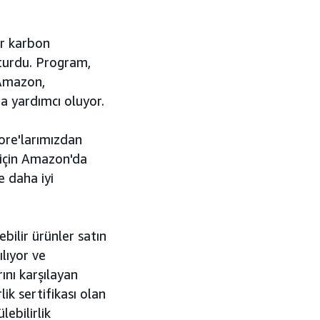
ır karbon
turdu. Program,
 Amazon,
a yardımcı oluyor.
ore'larımızdan
 için Amazon'da
e daha iyi
ilir ürünler satın
ılıyor ve
ını karşılayan
ik sertifikası olan
ebilirlik