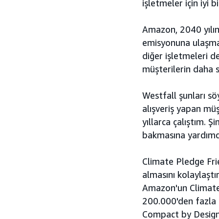
işletmeler için iyi b
Amazon, 2040 yılına
emisyonuna ulaşm
diğer işletmeleri 
müşterilerin daha s
Westfall şunları s
alışveriş yapan mü
yıllarca çalıştım. 
bakmasına yardımcı
Climate Pledge Fri
almasını kolaylaştır
Amazon'un Climate P
200.000'den fazla ü
Compact by Design k