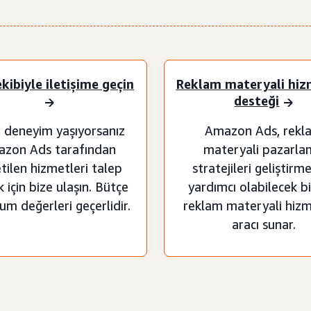
ekibiyle iletişime geçin
Reklam materyali hiz
desteği
lı deneyim yaşıyorsanız
Amazon Ads, rekl
zon Ads tarafından
materyali pazarla
tilen hizmetleri talep
stratejileri geliştirm
 için bize ulaşın. Bütçe
yardımcı olabilecek bi
m değerleri geçerlidir.
reklam materyali hizm
aracı sunar.