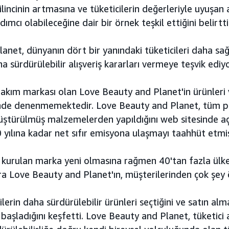
bilincinin artmasına ve tüketicilerin değerleriyle uyuşan a
ımcı olabileceğine dair bir örnek teşkil ettiğini belirtti
anet, dünyanın dört bir yanındaki tüketicileri daha sa
sürdürülebilir alışveriş kararları vermeye teşvik ediyo
 bakım markası olan Love Beauty and Planet'in ürünleri v
inde denenmemektedir. Love Beauty and Planet, tüm pa
türülmüş malzemelerden yapıldığını web sitesinde aç
yılına kadar net sıfır emisyona ulaşmayı taahhüt etmiş
ce kurulan marka yeni olmasına rağmen 40'tan fazla ülk
a Love Beauty and Planet'ın, müşterilerinden çok şey ö
lerin daha sürdürülebilir ürünleri seçtiğini ve satın alm
başladığını keşfetti. Love Beauty and Planet, tüketici a