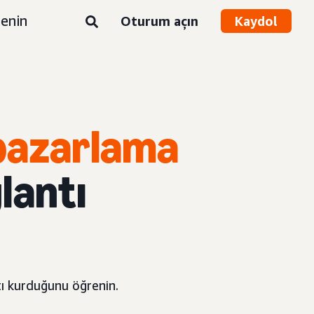
enin
Oturum açın
Kaydol
 pazarlama
lantı
ntı kurduğunu öğrenin.