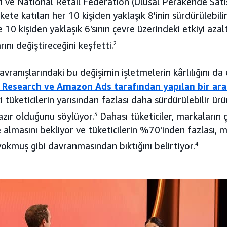
M ve National Retail Federation (Ulusal Perakende Sat
te katılan her 10 kişiden yaklaşık 8'inin sürdürülebilirl
10 kişiden yaklaşık 6'sının çevre üzerindeki etkiyi az
arını değiştireceğini keşfetti.
2
avranışlarındaki bu değişimin işletmelerin kârlılığını da 
s Research ve Amazon Ads tarafından yapılan bir ar
tüketicilerin yarısından fazlası daha sürdürülebilir ürü
ır olduğunu söylüyor.
3
Dahası tüketiciler, markaların çe
e almasını bekliyor ve tüketicilerin %70'inden fazlası, 
okmuş gibi davranmasından bıktığını belirtiyor.
4