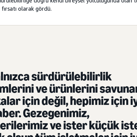
dürülebilirliğe doğru kendi bireysel yolculuğunda olan t
fırsatı olarak gördü.
lnızca sürdürülebilirlik
imlerini ve ürünlerini savuna
lar için değil, hepimiz için i
aber. Gezegenimiz,
rilerimiz ve ister küçük ist