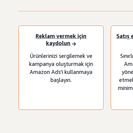
Reklam vermek için
Satış 
kaydolun
Ürünlerinizi sergilemek ve
Sınır
kampanya oluşturmak için
Ama
Amazon Ads'i kullanmaya
yöne
başlayın.
etmek
minimu