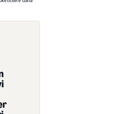
üketicilere daha
n
yi
er