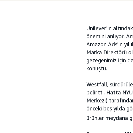
Unilever'ın altında
önemini anlıyor. A
Amazon Ads'in yıll
Marka Direktörü ol
gezegenimiz için d
konuştu.
Westfall, sürdürüle
belirtti. Hatta NYU
Merkezi) tarafında
önceki beş yılda gö
ürünler meydana ge