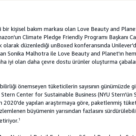
ki bir kişisel bakım markası olan Love Beauty and Planet,
mazon'un Climate Pledge Friendly Programı Başkanı C
ık olarak düzenlediği unBoxed konferansında Unilever'
an Sonika Malhotra ile Love Beauty and Planet'ın he
aha iyi olan daha çevre dostu ürünler oluşturma çabala
bilirliği önemseyen tüketicilerin sayısının günümüzde gi
 Stern Center for Sustainable Business (NYU Stern'ün Sü
n 2020'de yapılan araştırmaya göre, paketlenmiş tüket
zlemlenen büyümenin yarısından fazlasını sürdürülebili
tiriyor.
1