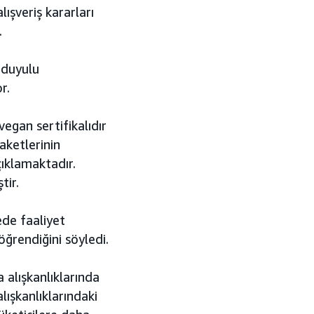
lışveriş kararları
.
ğduyulu
r.
egan sertifikalıdır
ketlerinin
ıklamaktadır.
tir.
ede faaliyet
ğrendiğini söyledi.
a alışkanlıklarında
lışkanlıklarındaki