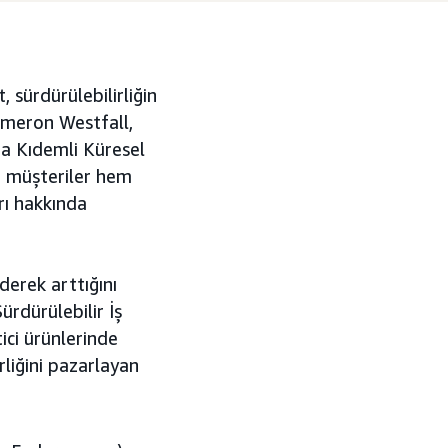
 sürdürülebilirliğin
ameron Westfall,
da Kıdemli Küresel
m müşteriler hem
rı hakkında
derek arttığını
rdürülebilir İş
ici ürünlerinde
rliğini pazarlayan