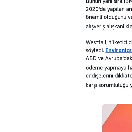
Bunun yanı sıra IB
2020'de yapılan anke
önemli olduğunu ve 
alışveriş alışkanlıkl
Westfall, tüketici d
söyledi.
Environic
ABD ve Avrupa'daki 
ödeme yapmaya haz
endişelerini dikkat
karşı sorumluluğu y