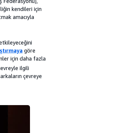
ış Federasyonu),
iğin kendileri için
altmak amacıyla
etkileyeceğini
aştırmaya
göre
nler için daha fazla
vreyle ilgili
markaların çevreye