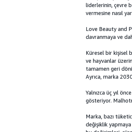
liderlerinin, çevre 
vermesine nasıl yard
Love Beauty and Pl
davranmaya ve daha 
Küresel bir kişisel
ve hayvanlar üzer
tamamen geri dönüş
Ayrıca, marka 2030 
Yalnızca üç yıl ön
gösteriyor. Malhotr
Marka, bazı tüketici
değişiklik yapmaya 