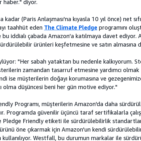
ir haber." diyor.
 kadar (Paris Anlaşması'na kıyasla 10 yıl önce) net sıf
ayı taahhüt eden
The Climate Pledge
programını oluş
de bu iddialı çabada Amazon'a katılmaya davet ediyor.
ürdürülebilir ürünleri keşfetmesine ve satın almasına d
öylüyor: "Her sabah yataktan bu nedenle kalkıyorum. St
şterilerin zamandan tasarruf etmesine yardımcı olmak
Şimdi ise müşterilerin doğayı korumasına ve gezegenimiz
 olma düşüncesi beni her gün motive ediyor."
endly Programı, müşterilerin Amazon'da daha sürdürüleb
ır. Programda güvenilir üçüncü taraf sertifikalarla çalış
ledge Friendly etiketi ile sürdürülebilirlik standartlar
rünü öne çıkarmak için Amazon'un kendi sürdürülebilirl
ullanılıyor. Westfall, bu durumun markalar ile sürdürül