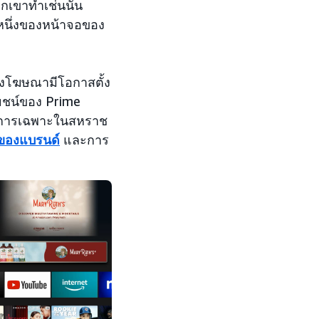
วกเขาทำเช่นนั้น
หนึ่งของหน้าจอของ
ู้ลงโฆษณามีโอกาสตั้ง
โยชน์ของ Prime
ริการเฉพาะในสหราช
ู้ของแบรนด์
และการ