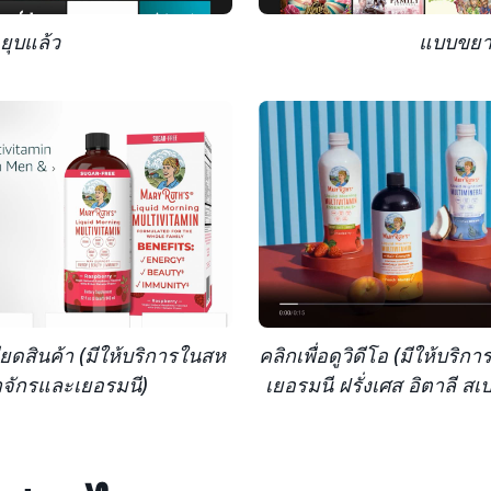
ยุบแล้ว
แบบขย
ียดสินค้า (มีให้บริการในสห
คลิกเพื่อดูวิดีโอ (มีให้บ
ักรและเยอรมนี)
เยอรมนี ฝรั่งเศส อิตาลี สเป