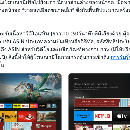
่งโฆษณานี้เพื่อไปยังแถวเนื้อหาส่วนล่างของหน้าจอ เมื่อพ
น้าจอ “รายละเอียดขนาดเล็ก” ซึ่งกินพื้นที่ประมาณครึ่ง
รับเนื้อหาวิดีโอเสริม (ยาว:10-:30วินาที) ที่มีเสียงด้วย ผ
เช่น ASIN ประเภทความบันเทิงหรือดิจิทัล, รหัสสิทธิประ
มถึง ASIN สำหรับวิดีโอและผลิตภัณฑ์ทางกายภาพ (มีให้บ
) สิ่งนี้ทำให้ผู้โฆษณามีโอกาสกระตุ้นการเข้าถึง
การรับร
้น