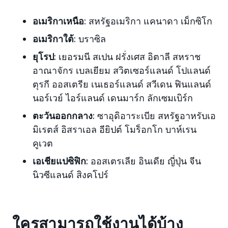
อเมริกาเหนือ
: สหรัฐอเมริกา แคนาดา เม็กซิโก
อเมริกาใต้
: บราซิล
ยุโรป
: เยอรมนี สเปน ฝรั่งเศส อิตาลี สหราช
อาณาจักร เบลเยียม สวิตเซอร์แลนด์ โปแลนด์
ตุรกี ออสเตรีย เนเธอร์แลนด์ สวีเดน ฟินแลนด์
นอร์เวย์ ไอร์แลนด์ เดนมาร์ก ลักเซมเบิร์ก
ตะวันออกกลาง
: ซาอุดิอาระเบีย สหรัฐอาหรับเอ
มิเรตส์ อิสราเอล อียิปต์ โมร็อกโก บาห์เรน
คูเวต
เอเชียแปซิฟิก
: ออสเตรเลีย อินเดีย ญี่ปุ่น จีน
นิวซีแลนด์ สิงคโปร์
ใครสามารถใช้งานได้บ้าง