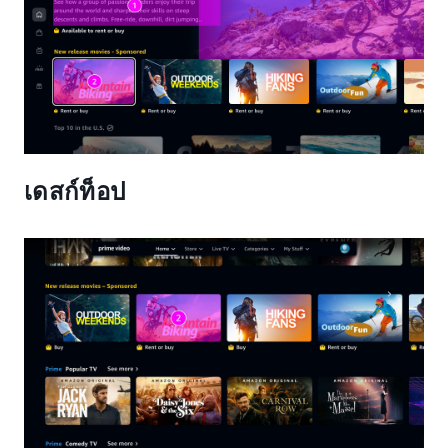
เดสก์ท็อป