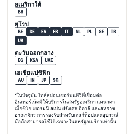
อเมริกาใต้
BR
ยุโรป
BE
DE
ES
FR
IT
NL
PL
SE
TR
UK
ตะวันออกกลาง
EG
KSA
UAE
เอเชียแปซิฟิก
AU
IN
JP
SG
*ในปัจจุบัน ไทล์สปอนเซอร์บนทีวีที่เชื่อมต่อ
อินเทอร์เน็ตมีให้บริการในสหรัฐอเมริกา แคนาดา
เม็กซิโก เยอรมนี สเปน ฝรั่งเศส อิตาลี และสหราช
อาณาจักร การรองรับสำหรับเดสก์ท็อปและอุปกรณ์
มือถือสามารถใช้ได้เฉพาะในสหรัฐอเมริกาเท่านั้น