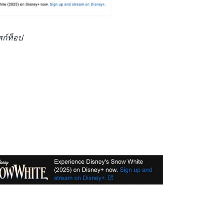
สก์ท็อป