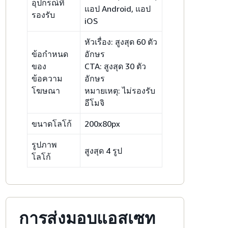
อุปกรณ์ที่
แอป Android, แอป
รองรับ
iOS
หัวเรื่อง: สูงสุด 60 ตัว
ข้อกำหนด
อักษร
ของ
CTA: สูงสุด 30 ตัว
ข้อความ
อักษร
โฆษณา
หมายเหตุ: ไม่รองรับ
อีโมจิ
ขนาดโลโก้
200x80px
รูปภาพ
สูงสุด 4 รูป
โลโก้
การส่งมอบแอสเซท