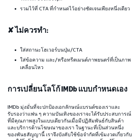
รวมไว้ที่ CTA ที่กำหนดไว้อย่างชัดเจนเพียงหนึ่งเดียว
✘ ไม่ควรทำ:
ใส่สถานะโฮเวอร์บนปุ่ม/CTA
ใส่ข้อความ และ/หรือทรีตเมนต์ภาพยนตร์ที่เป็นภาพ
เคลื่อนไหว
การเปลี่ยนโลโก้ IMDb แบบกำหนดเอง
IMDb มุ่งมั่นที่จะปกป้องเอกลักษณ์แบรนด์ของเราและ
รับรองว่าแฟน ๆ ความบันเทิงของเราจะได้รับประสบการณ์
ที่มีคุณภาพสูงในแบบเดียวกันเมื่อมีปฏิสัมพันธ์กับสินค้า
และบริการด้านโฆษณาของเรา ในฐานะที่เป็นส่วนหนึ่ง
ของพันธสัญญานี้ เราจึงบังคับใช้ข้อจำกัดที่เข้มงวดเกี่ยวกับ