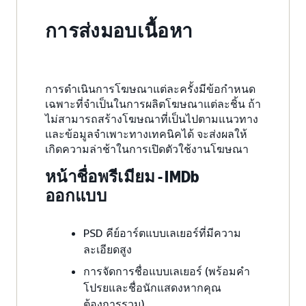
การส่งมอบเนื้อหา
การดำเนินการโฆษณาแต่ละครั้งมีข้อกำหนด
เฉพาะที่จำเป็นในการผลิตโฆษณาแต่ละชิ้น ถ้า
ไม่สามารถสร้างโฆษณาที่เป็นไปตามแนวทาง
และข้อมูลจำเพาะทางเทคนิคได้ จะส่งผลให้
เกิดความล่าช้าในการเปิดตัวใช้งานโฆษณา
หน้าชื่อพรีเมียม - IMDb
ออกแบบ
PSD คีย์อาร์ตแบบเลเยอร์ที่มีความ
ละเอียดสูง
การจัดการชื่อแบบเลเยอร์ (พร้อมคำ
โปรยและชื่อนักแสดงหากคุณ
ต้องการรวม)