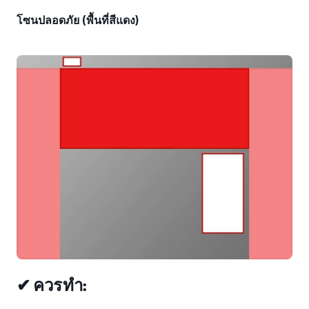
โซนปลอดภัย (พื้นที่สีแดง)
✔ ควรทำ: