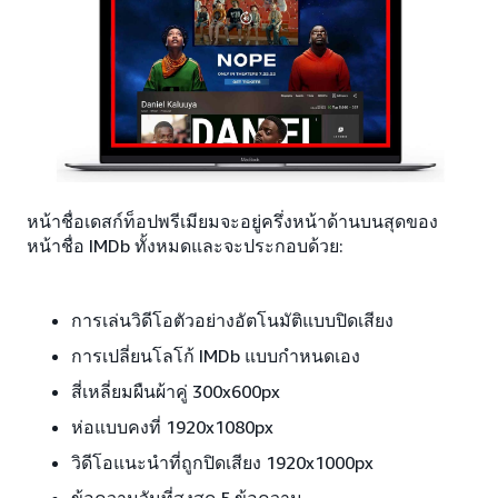
หน้าชื่อเดสก์ท็อปพรีเมียมจะอยู่ครึ่งหน้าด้านบนสุดของ
หน้าชื่อ IMDb ทั้งหมดและจะประกอบด้วย:
การเล่นวิดีโอตัวอย่างอัตโนมัติแบบปิดเสียง
การเปลี่ยนโลโก้ IMDb แบบกำหนดเอง
สี่เหลี่ยมผืนผ้าคู่ 300x600px
ห่อแบบคงที่ 1920x1080px
วิดีโอแนะนำที่ถูกปิดเสียง 1920x1000px
ข้อความวันที่สูงสุด 5 ข้อความ