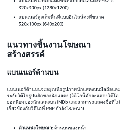
แบนเนอร์ด้านบนเต็มพื้นที่แบบอินไลน์คงที่ขนาด
320x300px (1280x1200)
แบนเนอร์สูงเต็มพื้นที่แบบอินไลน์คงที่ขนาด
320x100px (640x200)
แนวทางชิ้นงานโฆษณา
สร้างสรรค์
แบนเนอร์ด้านบน
แบนเนอร์ด้านบนจะอยู่เหนือรูปภาพนักแสดงบนมือถือและ
ระงับวิดีโอรูปหลักของนักแสดง (วิดีโอนี้มักจะแสดงวิดีโอ
ยอดนิยมของนักแสดงบน IMDb และสามารถแสดงชื่อที่ไม่
เกี่ยวข้องกับวิดีโอที่ PNP กำลังโฆษณา)
ตำแหน่งโฆษณา
: ด้านบนของหน้า