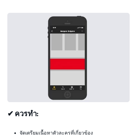
✔ ควรทำ:
จัดเตรียมเนื้อหาตัวละครที่เกี่ยวข้อง