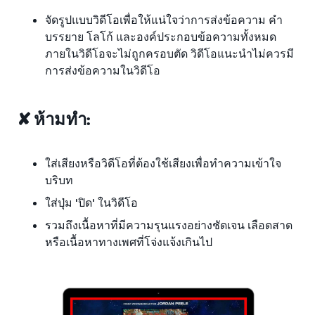
จัดรูปแบบวิดีโอเพื่อให้แน่ใจว่าการส่งข้อความ คำ
บรรยาย โลโก้ และองค์ประกอบข้อความทั้งหมด
ภายในวิดีโอจะไม่ถูกครอบตัด วิดีโอแนะนำไม่ควรมี
การส่งข้อความในวิดีโอ
✘ ห้ามทำ:
ใส่เสียงหรือวิดีโอที่ต้องใช้เสียงเพื่อทำความเข้าใจ
บริบท
ใส่ปุ่ม 'ปิด' ในวิดีโอ
รวมถึงเนื้อหาที่มีความรุนแรงอย่างชัดเจน เลือดสาด
หรือเนื้อหาทางเพศที่โจ่งแจ้งเกินไป