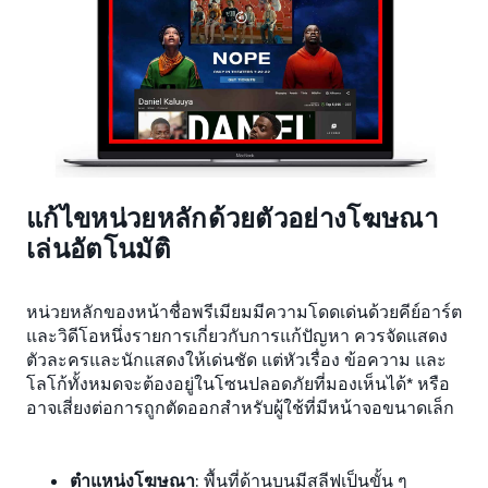
แก้ไขหน่วยหลักด้วยตัวอย่างโฆษณา
เล่นอัตโนมัติ
หน่วยหลักของหน้าชื่อพรีเมียมมีความโดดเด่นด้วยคีย์อาร์ต
และวิดีโอหนึ่งรายการเกี่ยวกับการแก้ปัญหา ควรจัดแสดง
ตัวละครและนักแสดงให้เด่นชัด แต่หัวเรื่อง ข้อความ และ
โลโก้ทั้งหมดจะต้องอยู่ในโซนปลอดภัยที่มองเห็นได้* หรือ
อาจเสี่ยงต่อการถูกตัดออกสำหรับผู้ใช้ที่มีหน้าจอขนาดเล็ก
ตำแหน่งโฆษณา
: พื้นที่ด้านบนมีสลีฟเป็นขั้น ๆ