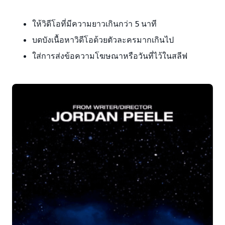
ให้วิดีโอที่มีความยาวเกินกว่า 5 นาที
บดบังเนื้อหาวิดีโอด้วยตัวละครมากเกินไป
ใส่การส่งข้อความโฆษณาหรือวันที่ไว้ในสลีฟ