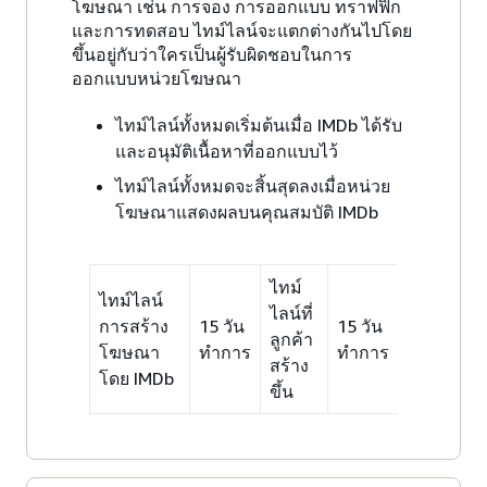
โฆษณา เช่น การจอง การออกแบบ ทราฟฟิก
และการทดสอบ ไทม์ไลน์จะแตกต่างกันไปโดย
ขึ้นอยู่กับว่าใครเป็นผู้รับผิดชอบในการ
ออกแบบหน่วยโฆษณา
ไทม์ไลน์ทั้งหมดเริ่มต้นเมื่อ IMDb ได้รับ
และอนุมัติเนื้อหาที่ออกแบบไว้
ไทม์ไลน์ทั้งหมดจะสิ้นสุดลงเมื่อหน่วย
โฆษณาแสดงผลบนคุณสมบัติ IMDb
ไทม์
ไทม์ไลน์
ไลน์ที่
การสร้าง
15 วัน
15 วัน
ลูกค้า
โฆษณา
ทำการ
ทำการ
สร้าง
โดย IMDb
ขึ้น