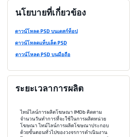
นโยบายที่เกี่ยวข้อง
ดาวน์โหลด PSD บนเดสก์ท็อป
ดาวน์โหลดแท็บเล็ต PSD
ดาวน์โหลด PSD บนมือถือ
ระยะเวลาการผลิต
ไทม์ไลน์การผลิตโฆษณา IMDb คิดตาม
จำนวนวันทำการที่จะใช้ในการผลิตหน่วย
โฆษณา ไทม์ไลน์การผลิตโฆษณาประกอบ
ด้วยขั้นตอนทั่วไปของวงจรการดำเนินงาน