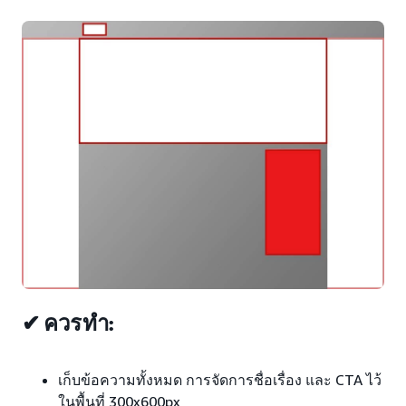
✔ ควรทำ:
เก็บข้อความทั้งหมด การจัดการชื่อเรื่อง และ CTA ไว้
ในพื้นที่ 300x600px