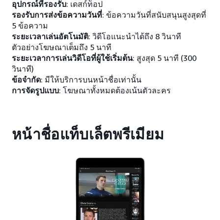
อุปกรณ์ที่รองรับ
: เดสก์ท็อป
รองรับการส่งข้อความวันที่
: ข้อความวันที่สนับสนุนสูงสุดที่
5 ข้อความ
ระยะเวลาเล่นอัตโนมัติ
: วิดีโอแนะนำได้ถึง 8 วินาที
ตัวอย่างโฆษณาเต็มถึง 5 นาที
ระยะเวลาการเล่นวิดีโอที่ผู้ใช้เริ่มต้น
: สูงสุด 5 นาที (300
วินาที)
ข้อจำกัด
: มีให้บริการบนหน้าชื่อเท่านั้น
การจัดรูปแบบ
: โฆษณาทั้งหมดต้องเน้นตัวละคร
หน้าชื่อแท็บเล็ตพรีเมียม