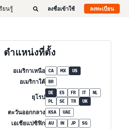
รียนรู้
ลงชื่อเข้าใช้
ลงทะเบียน
ตำแหน่งที่ตั้ง
อเมริกาเหนือ
CA
MX
US
อเมริกาใต้
BR
DE
ES
FR
IT
NL
ยุโรป
PL
SE
TR
UK
ตะวันออกกลาง
KSA
UAE
เอเชียแปซิฟิก
AU
IN
JP
SG