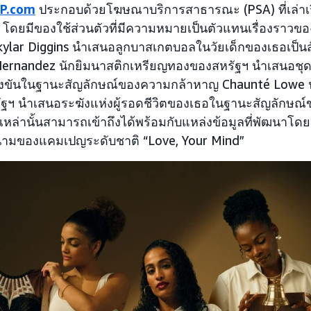
P.com
ประกอบด้วยโฆษณาบริการสาธารณะ (PSA) ที่เล่าเร
โดยมีของใช้ส่วนตัวที่มีความหมายเป็นตัวแทนเรื่องราวขอ
kylar Diggins นำเสนอลูกบาสเกตบอลในวัยเด็กของเธอเป็น
rie Hernandez นักยิมนาสติกเหรียญทองของสหรัฐฯ นำเสนอชุด
แข่งขันในฐานะสัญลักษณ์ของความกล้าหาญ Chaunté Lowe 
รัฐฯ นำเสนอระฆังแห่งผู้รอดชีวิตของเธอในฐานะสัญลักษณ
ล่านั้นสามารถเข้าถึงได้พร้อมกับแหล่งข้อมูลที่พัฒนาโดยผ
นามของแคมเปญระดับชาติ “Love, Your Mind”