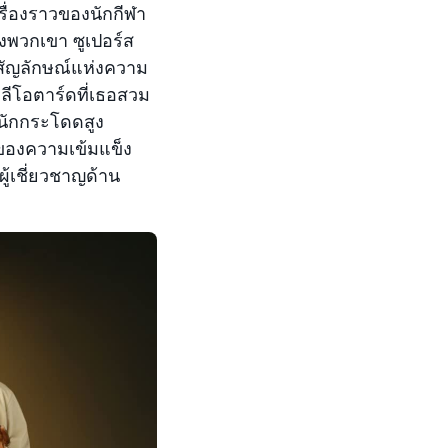
ื่องราวของนักกีฬา
งพวกเขา ซูเปอร์ส
สัญลักษณ์แห่งความ
ลีโอตาร์ดที่เธอสวม
นักกระโดดสูง
์ของความเข้มแข็ง
ู้เชี่ยวชาญด้าน