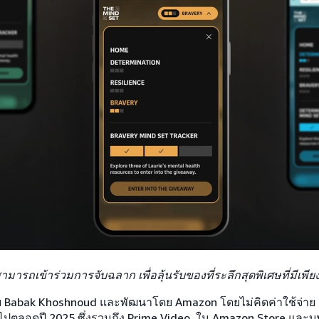
ามารถเข้าร่วมการจับฉลาก เพื่อลุ้นรับของที่ระลึกสุดพิเศษที่มีเพีย
โดย Babak Khoshnoud และพัฒนาโดย Amazon โดยไม่คิดค่าใช้จ่าย จ
n ไปตลอดปี 2025 ซึ่งรวมถึง Prime Video, ใน Amazon Store และ