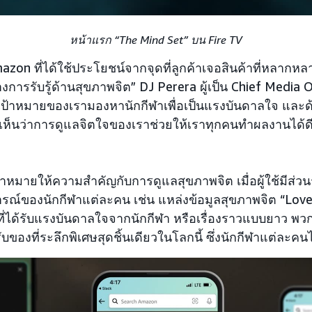
หน้าแรก “The Mind Set” บน Fire TV
azon ที่ได้ใช้ประโยชน์จากจุดที่ลูกค้าเจอสินค้าที่หลากหล
างการรับรู้ด้านสุขภาพจิต” DJ Perera ผู้เป็น Chief Media 
่มเป้าหมายของเรามองหานักกีฬาเพื่อเป็นแรงบันดาลใจ และด้
็นว่าการดูแลจิตใจของเราช่วยให้เราทุกคนทำผลงานได้ดีที
มเป้าหมายให้ความสำคัญกับการดูแลสุขภาพจิต เมื่อผู้ใช้มีส่
ณ์ของนักกีฬาแต่ละคน เช่น แหล่งข้อมูลสุขภาพจิต “Love,
ี่ได้รับแรงบันดาลใจจากนักกีฬา หรือเรื่องราวแบบยาว พว
รับของที่ระลึกพิเศษสุดชิ้นเดียวในโลกนี้ ซึ่งนักกีฬาแต่ละค