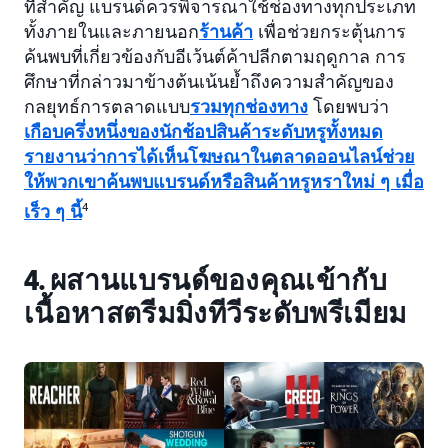
ที่สำคัญ แบรนด์ควรพิจารณาใช้ช่องทางทุกประเภท
ทั้งภายในและภายนอก
ร้านค้า
เพื่อช่วยกระตุ้นการ
ค้นพบที่เกี่ยวข้องกับอีเว้นต์ค้าปลีกตามฤดูกาล การ
ศึกษาที่กล่าวมาข้างต้นเน้นย้ำถึงความสำคัญของ
กลยุทธ์การตลาดแบบ
รวมทุกช่องทาง
โดยพบว่า
เกือบครึ่งหนึ่งของนักช้อปสินค้าระดับหรูทั้งหมด
รายงานว่าการได้เห็นโฆษณาในตลาดออนไลน์ช่วย
ให้พวกเขาค้นพบแบรนด์หรือสินค้าหรูหราใหม่ ๆ เมื่อ
เร็ว ๆ นี้
4
4. ผสานแบรนด์ของคุณเข้ากับ
เนื้อหาสตรีมมิ่งทีวีระดับพรีเมียม