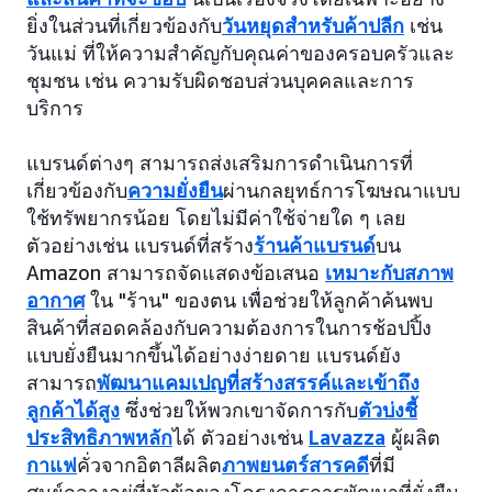
ยิ่งในส่วนที่เกี่ยวข้องกับ
วันหยุดสำหรับค้าปลีก
เช่น
วันแม่ ที่ให้ความสำคัญกับคุณค่าของครอบครัวและ
ชุมชน เช่น ความรับผิดชอบส่วนบุคคลและการ
บริการ
แบรนด์ต่างๆ สามารถส่งเสริมการดำเนินการที่
เกี่ยวข้องกับ
ความยั่งยืน
ผ่านกลยุทธ์การโฆษณาแบบ
ใช้ทรัพยากรน้อย โดยไม่มีค่าใช้จ่ายใด ๆ เลย
ตัวอย่างเช่น แบรนด์ที่สร้าง
ร้านค้าแบรนด์
บน
Amazon สามารถจัดแสดงข้อเสนอ
เหมาะกับสภาพ
อากาศ
ใน "ร้าน" ของตน เพื่อช่วยให้ลูกค้าค้นพบ
สินค้าที่สอดคล้องกับความต้องการในการช้อปปิ้ง
แบบยั่งยืนมากขึ้นได้อย่างง่ายดาย แบรนด์ยัง
สามารถ
พัฒนาแคมเปญที่สร้างสรรค์และเข้าถึง
ลูกค้าได้สูง
ซึ่งช่วยให้พวกเขาจัดการกับ
ตัวบ่งชี้
ประสิทธิภาพหลัก
ได้ ตัวอย่างเช่น
Lavazza
ผู้ผลิต
กาแฟ
คั่วจากอิตาลีผลิต
ภาพยนตร์สารคดี
ที่มี