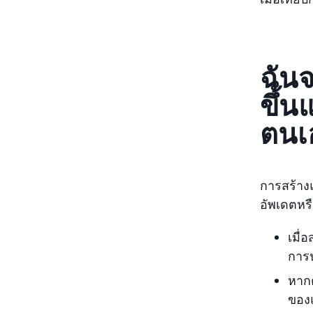
ฉัน
ขึ้
ตนเ
การสร้าง
อัพเดตหรื
เมื่
การป
หากต
ของแ