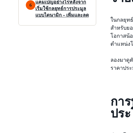
แคมเปญอย่างไรหลังจาก
6
เริ่มใช้กลยุทธ์การประมูล
แบบไดนามิก - เพิ่มและลด
ในกลยุทธ
สำหรับยอ
โอกาสน้อ
ตำแหน่ง
ลองมาดูตั
ราคาประม
การ
ประ