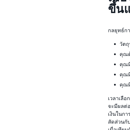
ขึ้
กลยุทธ์กา
วัตถ
คุณต
คุณม
คุณม
คุณม
เวลาเลือ
จะมีผลต่
เงินในการ
สัดส่วนก
เมื่อเที