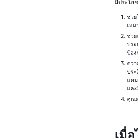
มีประโยช
ช่วย
เหม
ช่ว
ประม
ป้อง
ความ
ประส
แคมเ
และ
คุณส
เมื่