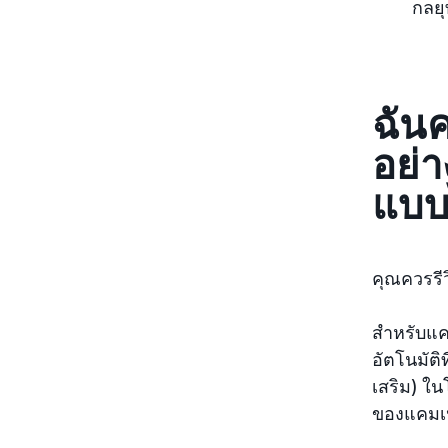
กลยุ
ฉัน
อย่า
แบบ
คุณควรรี
สำหรับแค
อัตโนมัติท
เสริม) ใ
ของแคม