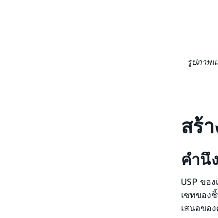
รูปภาพแล
สร้า
คำนึง
USP ของแ
เซทของชิ
เสนอของค