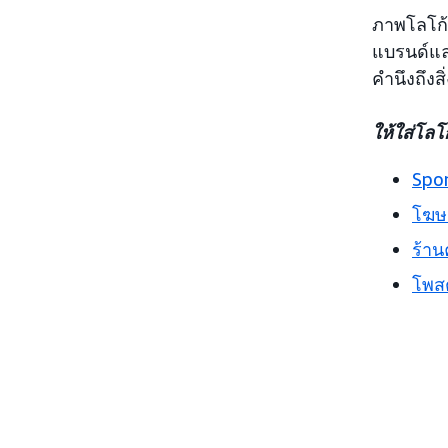
ภาพโลโก้
แบรนด์แล
คำนึงถึงส
ให้ใส่โลโ
Spo
โฆษ
ร้าน
โพสต