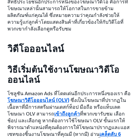
สิทธิประโยชน์อีกประการหนึ่งของโฆษณาวิดีโอ คือการที่
โฆษณาเหล่านั้นสามารถให้โอกาสในการขายข้าม
ผลิตภัณฑ์แก่คุณได้ ซึ่งหมายความว่าคุณกำลังช่วยให้
ความรู้แก่ลูกค้าโดยแสดงสินค้าที่เกี่ยวข้องให้กับวิดีโอที่
พวกเขากำลังเลือกดูหรือรับชม
วิดีโอออนไลน์
วิธีเริ่มต้นใช้งานโฆษณาวิดีโอ
ออนไลน์
โซลูชัน Amazon Ads ที่โดดเด่นอีกประการหนึ่งของเรา คือ
โฆษณาวิดีโอออนไลน์ (OLV)
ซึ่งเป็นโฆษณาที่ปรากฏใน
เนื้อหาที่มีการสตรีมผ่านเดสก์ท็อป มือถือ หรือแท็บเลต
โฆษณา OLV สามารถ
เข้าถึงลูกค้า
ที่พวกเขารับชม เลือก
ช้อป และเลือกดู หากต้องการใช้โฆษณา OLV ขั้นแรกให้
พิจารณาตำแหน่งที่คุณต้องการให้โฆษณาปรากฏและแอส
เซทของชิ้นงานโฆษณาที่คุณมี (หากมี) อ่าน
เคล็ดลับ 6