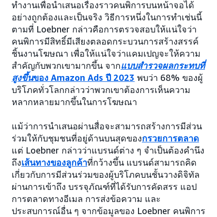
ทำงานเพื่อนำเสนอเรื่องราวคนพิการบนหน้าจอได้
อย่างถูกต้องและเป็นจริง วิธีการหนึ่งในการทำเช่นนี้
ตามที่ Loebner กล่าวคือการตรวจสอบให้แน่ใจว่า
คนพิการมีสิทธิ์มีเสียงตลอดกระบวนการสร้างสรรค์
ชิ้นงานโฆษณา เพื่อให้แน่ใจว่าแคมเปญจะให้ความ
สำคัญกับพวกเขามากขึ้น จาก
แบบสำรวจผลกระทบที่
สูงขึ้น
ของ Amazon Ads ปี 2023
พบว่า 68% ของผู้
บริโภคทั่วโลกกล่าวว่าพวกเขาต้องการเห็นความ
หลากหลายมากขึ้นในการโฆษณา
แม้ว่าการนำเสนอผ่านสื่อจะสามารถสร้างการมีส่วน
ร่วมให้กับชุมชนที่อยู่ด้านบนสุดของ
กรวยการตลาด
แต่ Loebner กล่าวว่าแบรนด์ต่าง ๆ จำเป็นต้องคำนึง
ถึง
เส้นทางของลูกค้า
ที่กว้างขึ้น แบรนด์สามารถคิด
เกี่ยวกับการมีส่วนร่วมของผู้บริโภคบนชั้นวางดิจิทัล
ผ่านการเข้าถึง บรรจุภัณฑ์ที่ได้รับการคัดสรร แอป
การตลาดทางอีเมล การส่งข้อความ และ
ประสบการณ์อื่น ๆ จากข้อมูลของ Loebner คนพิการ