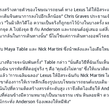
งสร้างตายตัวของโฆษณารถยนต์ ทาง Lexus ได้ให้อิสระแก่
ะเติมจินตนาการลงไปอีกเล็กน้อย” Chris Graves ประธานเจ้า
“ในมิวสิกวิดีโอ ความเป็นจริงก็ถูกยกไว้บ้างในบางครั้ง ผมค
ุด A ไปยังจุด B กับ Anderson และรถยนต์อยู่เสมอ แต่สิ่ง
มากล้นในการเดินทางนั้น” นี่ไม่ใช่แค่การเดินทางออฟโร
กับ Maya Table และ Nick Martini ซึ่งนำพลังและไอเดียใหม่ ๆ
างทีอาจจะนับพันครั้ง” Table กล่าว “นั่นคือวิธีที่ฉันเริ่มเห็น
น บรรทัดที่ติดอยู่จริง ๆ คือ 'คุณยังไม่ตาย' ซึ่งให้แนวคิดเ
ล้ว 'การเฉลิมฉลอง' Lexus ให้อิสระฉันกับ Nick Martini ได
เขาต้องการให้เราหลีกเลี่ยงรูปแบบโฆษณารถยนต์แบบเดิม 
้นไปที่ความคิดสร้างสรรค์ระดับสูง เราจึงคิดไอเดียให้ And
บที่ค่อนข้างมีความหมาย/เป็นนามธรรม เช่น หินลอยฟ้า ด
้กระทั่ง Anderson ร้องเพลงให้หมีฟัง”