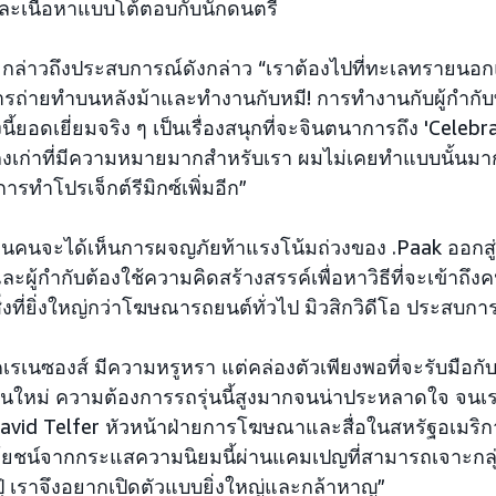
และเนื้อหาแบบโต้ตอบกับนักดนตรี
กล่าวถึงประสบการณ์ดังกล่าว “เราต้องไปที่ทะเลทรายนอกแ
รถ่ายทำบนหลังม้าและทำงานกับหมี! การทำงานกับผู้กำกับ
ี้ยอดเยี่ยมจริง ๆ เป็นเรื่องสนุกที่จะจินตนาการถึง 'Celebra
ลงเก่าที่มีความหมายมากสำหรับเรา ผมไม่เคยทำแบบนั้นมาก
รทำโปรเจ็กต์รีมิกซ์เพิ่มอีก”
บล้านคนจะได้เห็นการผจญภัยท้าแรงโน้มถ่วงของ .Paak ออก
ู้กำกับต้องใช้ความคิดสร้างสรรค์เพื่อหาวิธีที่จะเข้าถึงคนร
่งที่ยิ่งใหญ่กว่าโฆษณารถยนต์ทั่วไป มิวสิกวิดีโอ ประสบกา
เรเนซองส์ มีความหรูหรา แต่คล่องตัวเพียงพอที่จะรับมือกั
ุ่นใหม่ ความต้องการรถรุ่นนี้สูงมากจนน่าประหลาดใจ จน
David Telfer หัวหน้าฝ่ายการโฆษณาและสื่อในสหรัฐอเมริก
ยชน์จากกระแสความนิยมนี้ผ่านแคมเปญที่สามารถเจาะกลุ่มค
ณปู่ เราจึงอยากเปิดตัวแบบยิ่งใหญ่และกล้าหาญ”