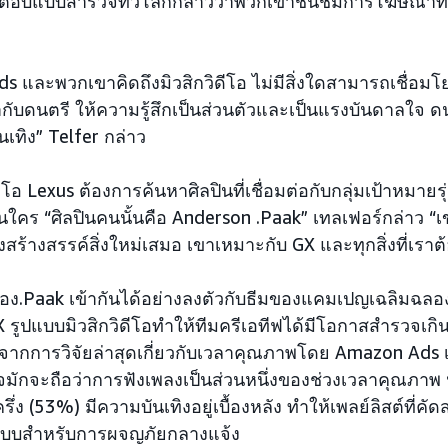
ู้ตอบแบบสำรวจทั่วโลกกล่าวว่าพวกเขาชื่นชมการโฆษณาที่ใ
s และพวกเขาคิดถึงมิวสิกวิดีโอ ไม่มีสิ่งใดสามารถเชื่อมโ
ท่ากับดนตรี ให้ความรู้สึกเป็นส่วนตัวและเป็นแรงบันดาลใจ ด
เทิง” Telfer กล่าว
ีโอ Lexus ต้องการค้นหาศิลปินที่เชื่อมต่อกับกลุ่มเป้าหมาย
อนใคร “ศิลปินคนนั้นคือ Anderson .Paak” เทลเฟอร์กล่าว “
งสร้างสรรค์สิ่งใหม่เสมอ เขาเหมาะกับ GX และทุกสิ่งที่เรา
ของ.Paak เข้ากันได้อย่างลงตัวกับธีมของแคมเปญเฉลิมฉล
X รูปแบบมิวสิกวิดีโอทำให้ทีมครีเอทีฟได้มีโอกาสสำรวจเกิ
กการวิจัยล่าสุดเกี่ยวกับเวลาคุณภาพโดย Amazon Ads เก
ักจะถือว่าการฟังเพลงเป็นส่วนหนึ่งของช่วงเวลาคุณภาพ น
ง (53%) มีความบันเทิงอยู่เบื้องหลัง ทำให้เพลย์ลิสต์ที่คัด
ณ์แบบสำหรับการผจญภัยกลางแจ้ง