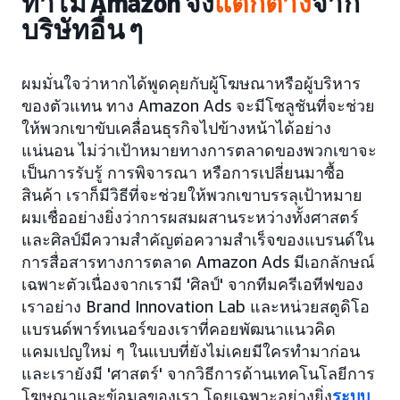
ทำไม Amazon จึง
แตกต่าง
จาก
บริษัทอื่น ๆ
ผมมั่นใจว่าหากได้พูดคุยกับผู้โฆษณาหรือผู้บริหาร
ของตัวแทน ทาง Amazon Ads จะมีโซลูชันที่จะช่วย
ให้พวกเขาขับเคลื่อนธุรกิจไปข้างหน้าได้อย่าง
แน่นอน ไม่ว่าเป้าหมายทางการตลาดของพวกเขาจะ
เป็นการรับรู้ การพิจารณา หรือการเปลี่ยนมาซื้อ
สินค้า เราก็มีวิธีที่จะช่วยให้พวกเขาบรรลุเป้าหมาย
ผมเชื่ออย่างยิ่งว่าการผสมผสานระหว่างทั้งศาสตร์
และศิลป์มีความสำคัญต่อความสำเร็จของแบรนด์ใน
การสื่อสารทางการตลาด Amazon Ads มีเอกลักษณ์
เฉพาะตัวเนื่องจากเรามี 'ศิลป์' จากทีมครีเอทีฟของ
เราอย่าง Brand Innovation Lab และหน่วยสตูดิโอ
แบรนด์พาร์ทเนอร์ของเราที่คอยพัฒนาแนวคิด
แคมเปญใหม่ ๆ ในแบบที่ยังไม่เคยมีใครทำมาก่อน
และเรายังมี 'ศาสตร์' จากวิธีการด้านเทคโนโลยีการ
โฆษณาและข้อมูลของเรา โดยเฉพาะอย่างยิ่ง
ระบบ