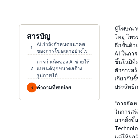
ผู้โฆษณา
สารบัญ
วิทยุ โทร
AI กำลังกำหนดอนาคต
อีกขั้นด
1
ของการโฆษณาอย่างไร
AI ในการส
ขึ้นในปีท
การกำเนิดของ AI ช่วยให้
แบรนด์ทุกขนาดสร้าง
2
ตัวการสร้
รูปภาพได้
เกี่ยวกั
ประสิทธ
คำถามที่พบบ่อย
3
"การจัดหา
ในการสนั
มากยิ่งข
Technolog
แต่ให้ผลลัพ