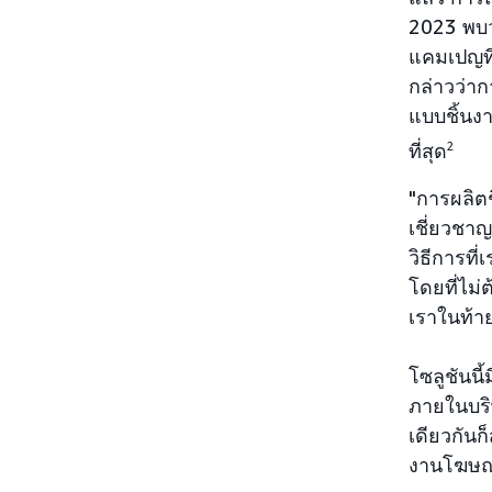
2023 พบว
แคมเปญที
กล่าวว่า
แบบชิ้นง
ที่สุด
2
"การผลิตช
เชี่ยวชาญ
วิธีการท
โดยที่ไม
เราในท้าย
โซลูชันนี
ภายในบริ
เดียวกันก
งานโฆษณ