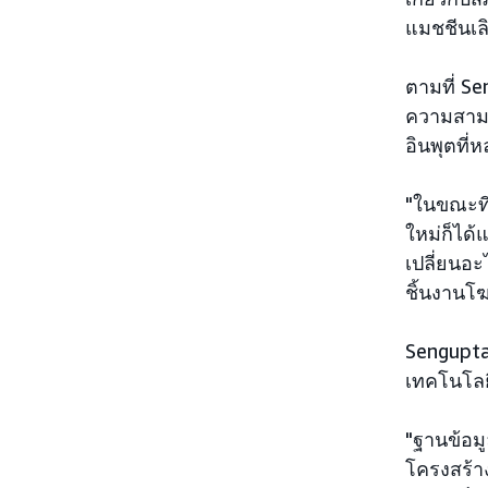
แมชชีนเลิร
ตามที่ Se
ความสามา
อินพุตที
"ในขณะที่
ใหม่ก็ได้
เปลี่ยนอะ
ชิ้นงานโ
Sengupta
เทคโนโลย
"ฐานข้อมู
โครงสร้าง