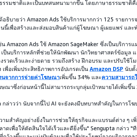
ธรรมชาติและเป็นบทสนทนามากขึ้น โดยภาษาธรรมชาติคื
ด้อธิบายว่า Amazon Ads ใช้บริการมากกว่า 125 รายการจ
อนนี้เพื่อสร้างและส่งมอบสินค้าแก่ผู้โฆษณา ผู้เผยแพร่ และ
ช่น Amazon Ads ใช้ Amazon SageMaker ซึ่งเป็นบริการแมชช
ป็นบริการหลักที่ช่วยให้นักพัฒนา นักวิทยาศาสตร์ข้อมูล แ
่างรวดเร็วและง่ายดาย รวมถึงสร้าง ฝึกอบรม และปรับใช้โม
 เพื่อเพิ่มประสิทธิภาพการอัปเกรดเป็น
Amazon DSP
นับตั
นจากการจ่ายค่าโฆษณา
เพิ่มขึ้น 34% และ
ความสามารถใน
โฆษณาซึ่งก่อนหน้านี้ไม่สามารถระบุกลุ่มเป้าหมายได้เพิ่มขึ้
 กล่าวว่า นับจากนี้ไป AI จะยังคงมีบทบาทสำคัญในการโ
วามสำคัญอย่างยิ่งในการช่วยให้ธุรกิจและแบรนด์ต่าง ๆ เพ
ดเพื่อให้ตัดสินใจได้เร็วและดียิ่งขึ้น" Sengupta กล่าว 
ี่กว้างขึ้นและแบ่งปันข้อมูลเพื่อใช้ประโยชน์จากบริการคล