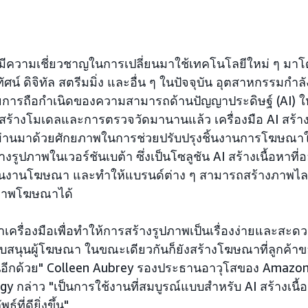
มีความเชี่ยวชาญในการเปลี่ยนมาใช้เทคโนโลยีใหม่ ๆ มาโดย
ทัศน์ ดิจิทัล สตรีมมิ่ง และอื่น ๆ ในปัจจุบัน อุตสาหกรรมกำ
้วยการถือกำเนิดของความสามารถด้านปัญญาประดิษฐ์ (AI) ใ
ร้างโมเดลและการตรวจวัดมานานแล้ว เครื่องมือ AI สร้างเน
ี่ผ่านมาด้วยศักยภาพในการช่วยปรับปรุงชิ้นงานการโฆษณาให้
างรูปภาพในเวอร์ชันเบต้า ซึ่งเป็นโซลูชัน AI สร้างเนื้อหาท
บชิ้นงานโฆษณา และทำให้แบรนด์ต่าง ๆ สามารถสร้างภาพไลฟ์
ิภาพโฆษณาได้
เครื่องมือเพื่อทำให้การสร้างรูปภาพเป็นเรื่องง่ายและสะดว
บสนุนผู้โฆษณา ในขณะเดียวกันก็ยังสร้างโฆษณาที่ลูกค้าข
ึ้นอีกด้วย" Colleen Aubrey รองประธานอาวุโสของ Amazo
y กล่าว "เป็นการใช้งานที่สมบูรณ์แบบสำหรับ AI สร้างเนื
ธ์ที่ดียิ่งขึ้น"