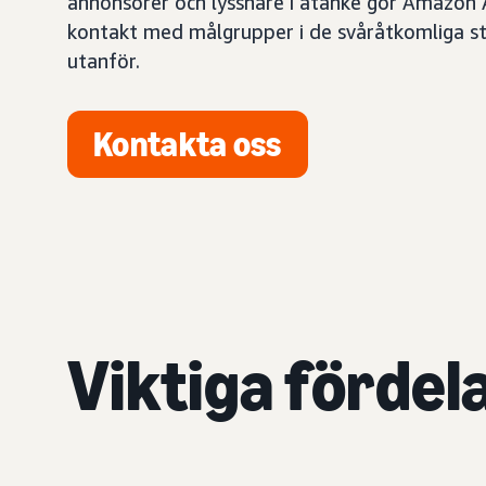
annonsörer och lyssnare i åtanke gör Amazon 
kontakt med målgrupper i de svåråtkomliga s
utanför.
Kontakta oss
Viktiga fördel