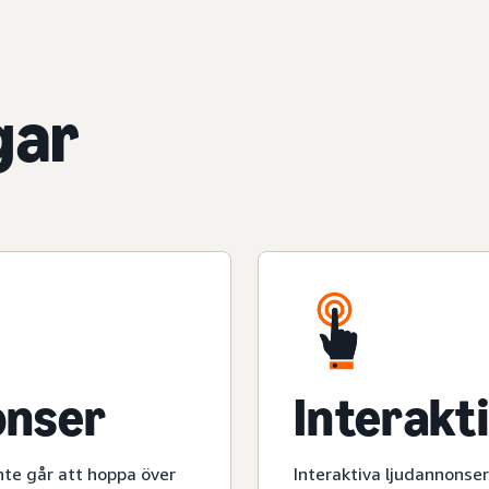
gar
onser
Interakt
nte går att hoppa över
Interaktiva ljudannonse