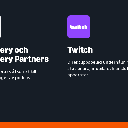
ery och
Twitch
ery Partners
Direktuppspelad underhållni
stationära, mobila och anslu
tisk åtkomst till
apparater
ger av podcasts