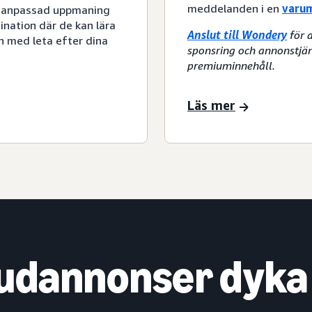
meddelanden i en
varu
en anpassad uppmaning
ination där de kan lära
Anslut till Wondery
för 
ch med leta efter dina
sponsring och annonstjän
premiuminnehåll.
Läs mer
ljudannonser dyka