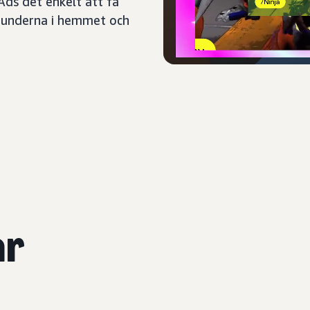
Ads det enkelt att få
tunderna i hemmet och
ar