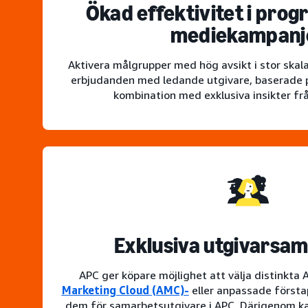
Ökad effektivitet i pro
mediekampanj
Aktivera målgrupper med hög avsikt i stor ska
erbjudanden med ledande utgivare, baserade p
kombination med exklusiva insikter f
Exklusiva utgivarsa
APC ger köpare möjlighet att välja distinkta
Marketing Cloud (AMC)-
eller anpassade första
dem för samarbetsutgivare i APC. Därigenom ka