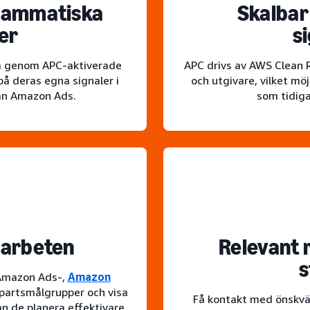
grammatiska
Skalbar
er
s
la genom APC-aktiverade
APC drivs av AWS Clean 
å deras egna signaler i
och utgivare, vilket mö
rån Amazon Ads.
som tidiga
marbeten
Relevant 
s
 Amazon Ads-,
Amazon
partsmålgrupper och visa
Få kontakt med önskvär
n de planera effektivare