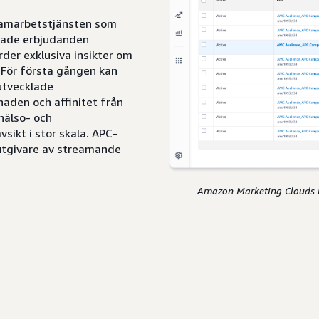
samarbetstjänsten som
trade erbjudanden
der exklusiva insikter om
 För första gången kan
utvecklade
aden och affinitet från
hälso- och
sikt i stor skala. APC-
utgivare av streamande
Amazon Marketing Clouds 