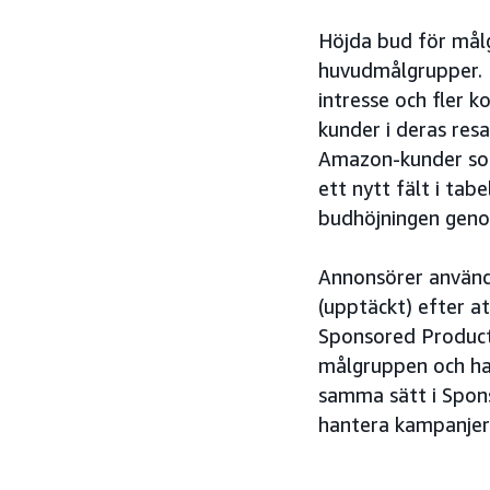
Höjda bud för målg
huvudmålgrupper. M
intresse och fler 
kunder i deras res
Amazon-kunder som 
ett nytt fält i ta
budhöjningen geno
Annonsörer använd
(upptäckt) efter a
Sponsored Produ
målgruppen och h
samma sätt i Spons
hantera kampanjer