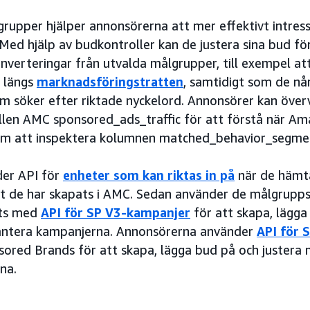
rupper hjälper annonsörerna att mer effektivt intress
ed hjälp av budkontroller kan de justera sina bud fö
konverteringar från utvalda målgrupper, till exempel a
a längs
marknadsföringstratten
, samtidigt som de nå
söker efter riktade nyckelord. Annonsörer kan överv
bellen AMC sponsored_ads_traffic för att förstå när A
m att inspektera kolumnen matched_behavior_segmen
er API för
enheter som kan riktas in på
när de hämt
tt de har skapats i AMC. Sedan använder de målgrupps-
cts med
API för SP V3-kampanjer
för att skapa, lägga
antera kampanjerna. Annonsörerna använder
API för 
ored Brands för att skapa, lägga bud på och justera
na.