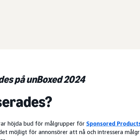
des på unBoxed 2024
serades?
ar höjda bud för målgrupper för
Sponsored Product
r det möjligt för annonsörer att nå och intressera mål