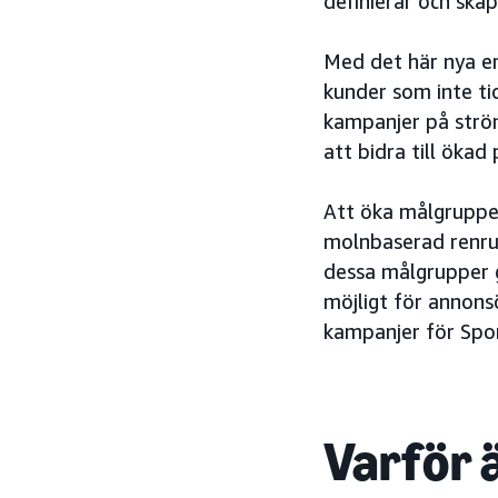
definierar och skap
Med det här nya e
kunder som inte ti
kampanjer på strö
att bidra till ökad
Att öka målgruppe
molnbaserad renru
dessa målgrupper g
möjligt för annons
kampanjer för Spo
Varför ä