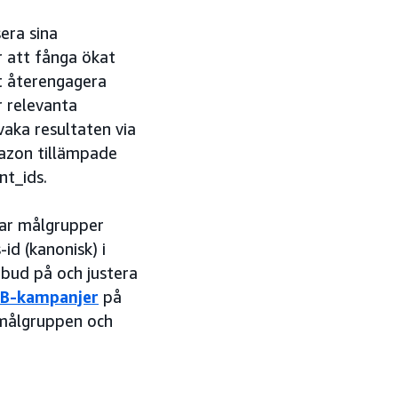
era sina
r att fånga ökat
tt återengagera
r relevanta
aka resultaten via
mazon tillämpade
t_ids.
ar målgrupper
id (kanonisk) i
 bud på och justera
SB-kampanjer
på
 målgruppen och