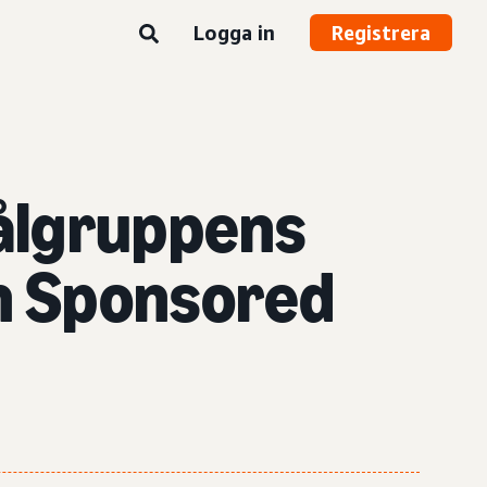
Logga in
Registrera
målgruppens
h Sponsored