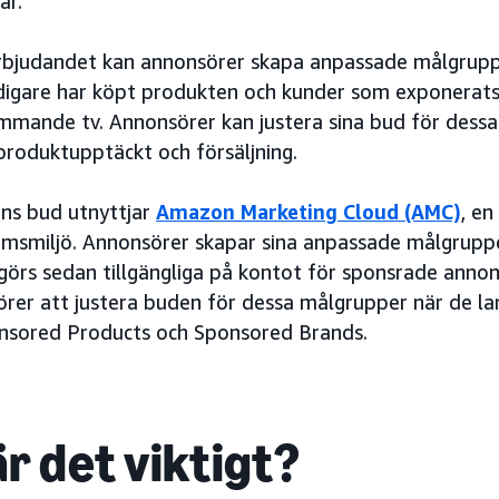
ar.
rbjudandet kan annonsörer skapa anpassade målgruppe
digare har köpt produkten och kunder som exponerats
mmande tv. Annonsörer kan justera sina bud för dess
 produktupptäckt och försäljning.
ns bud utnyttjar
Amazon Marketing Cloud (AMC)
, en
msmiljö. Annonsörer skapar sina anpassade målgrupp
örs sedan tillgängliga på kontot för sponsrade annon
örer att justera buden för dessa målgrupper när de la
nsored Products och Sponsored Brands.
r det viktigt?