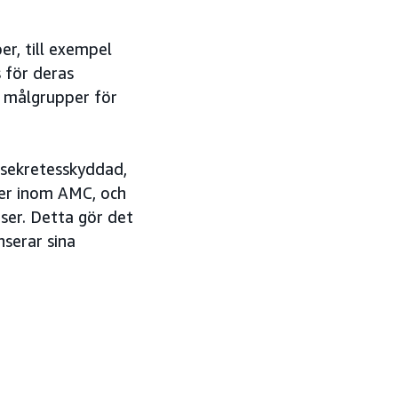
r, till exempel
 för deras
a målgrupper för
 sekretesskyddad,
er inom AMC, och
ser. Detta gör det
nserar sina