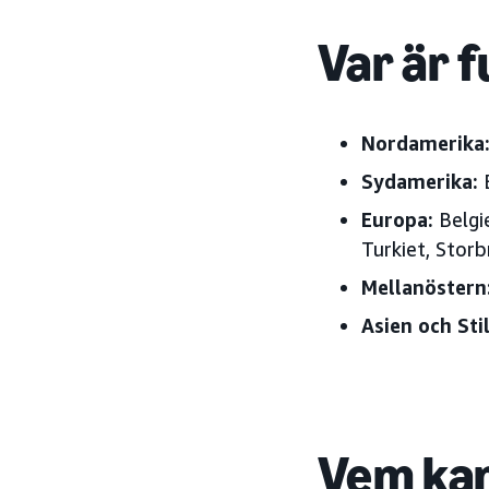
Var är f
Nordamerika
Sydamerika:
Europa:
Belgi
Turkiet, Storb
Mellanöstern
Asien och St
Vem kan