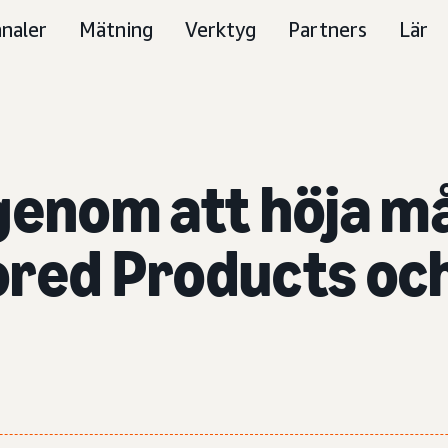
naler
Mätning
Verktyg
Partners
Lär
 genom att höja 
ored Products oc