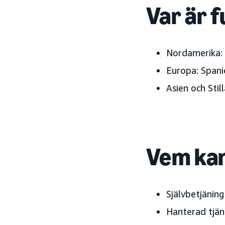
Var är f
Nordamerika:
Europa:
Spanie
Asien och Sti
Vem kan
Självbetjäning
Hanterad tjän