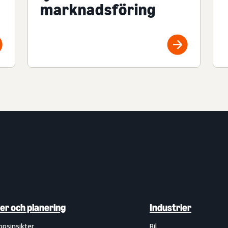
marknadsföring
ter och planering
Industrier
ppsinsikter
Bil