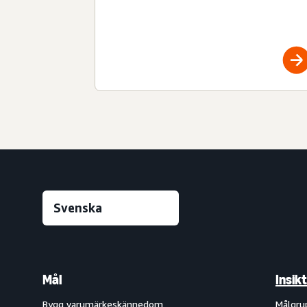
Mål
Insik
Bygg varumärkeskännedom
Målgru