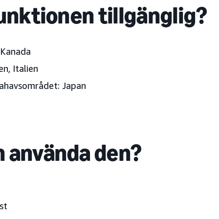
unktionen tillgänglig?
Kanada
n, Italien
llahavsområdet:
Japan
 använda den?
st