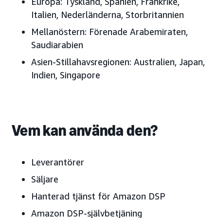
Europa:
Tyskland, Spanien, Frankrike,
Italien, Nederländerna, Storbritannien
Mellanöstern:
Förenade Arabemiraten
,
Saudiarabien
Asien-Stillahavsregionen:
Australien, J
apan,
Indien, Singapore
Vem kan använda den?
Leverantörer
Säljare
Hanterad tjänst för Amazon DSP
Amazon DSP-självbetjäning