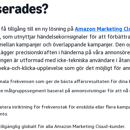
serades?
å tillgång till en ny lösning på
Amazon Marketing Cl
, som utnyttjar händelsekornsignaler för att förbättr
mellan kampanjer och överlappande kampanjer. Den o
lägger precisionskraften i händerna på våra annonsöre
ningen är utformad med icke-tekniska användare i åta
 peka-och-klicka-upplevelse som gör det möjligt för an
mala frekvensen som ger de bästa affärsresultaten för dina 
e målgruppssegment baserat på annonsvisningar för att nå 
tera inriktning för frekvenstak för enskilda eller flera kamp
nto.
illgänglig globalt för alla Amazon Marketing Cloud-kunder.