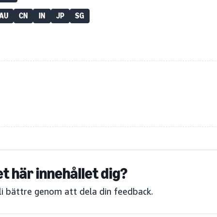
AU
CN
IN
JP
SG
et här innehållet dig?
bli bättre genom att dela din feedback.