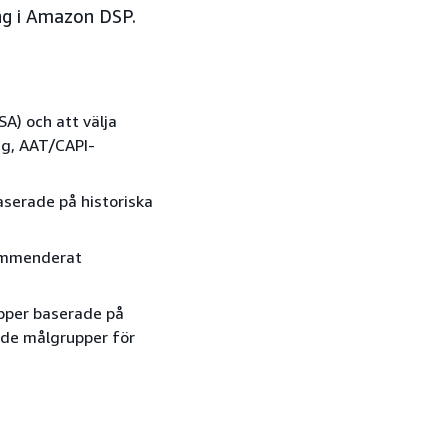
ng i Amazon DSP.
SA) och att välja
ng, AAT/CAPI-
aserade på historiska
ekommenderat
pper baserade på
ade målgrupper för