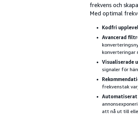
frekvens och skap
Med optimal frekve
Kodfri uppleve
Avancerad filtr
konverteringsny
konverteringar
Visualiserade 
signaler för hä
Rekommendatio
frekvenstak var
Automatiserat
annonsexponeri
att nå ut till e