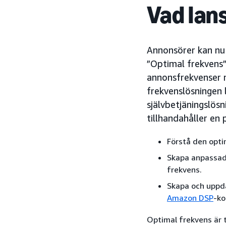
Vad lan
Annonsörer kan nu f
”Optimal frekvens”
annonsfrekvenser 
frekvenslösningen 
självbetjäningslös
tillhandahåller en
Förstå den opti
Skapa anpassad
frekvens.
Skapa och uppda
Amazon DSP
-ko
Optimal frekvens är t