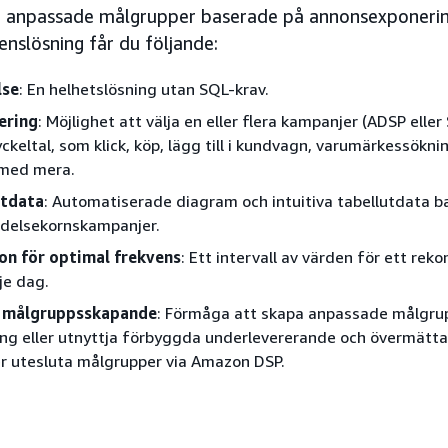
a anpassade målgrupper baserade på annonsexponeri
nslösning får du följande:
lse
: En helhetslösning utan SQL-krav.
ering
: Möjlighet att välja en eller flera kampanjer (ADSP eller 
ckeltal, som klick, köp, lägg till i kundvagn, varumärkessökni
 med mera.
utdata
: Automatiserade diagram och intuitiva tabellutdata b
ndelsekornskampanjer.
n för optimal frekvens
: Ett intervall av värden för ett r
je dag.
 målgruppsskapande
: Förmåga att skapa anpassade målgru
ng eller utnyttja förbyggda underlevererande och övermätt
ller utesluta målgrupper via Amazon DSP.