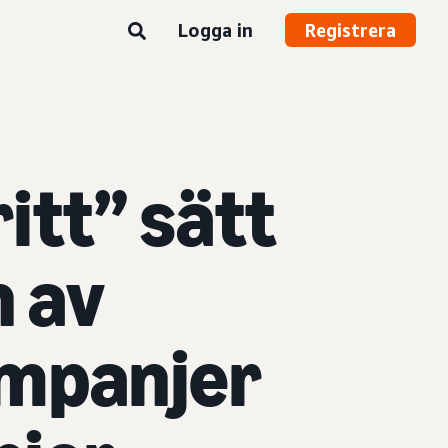
Logga in
Registrera
itt” sätt
n av
ampanjer