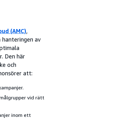
oud (AMC)
,
a hanteringen av
ptimala
r. Den här
nke och
nonsörer att:
kampanjer.
målgrupper vid rätt
anjer inom ett