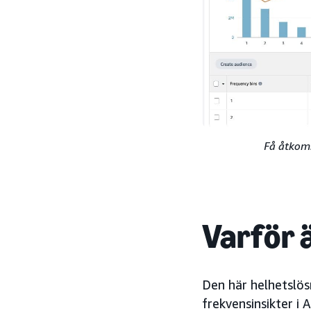
Få åtkoms
Varför ä
Den här helhetslös
frekvensinsikter i