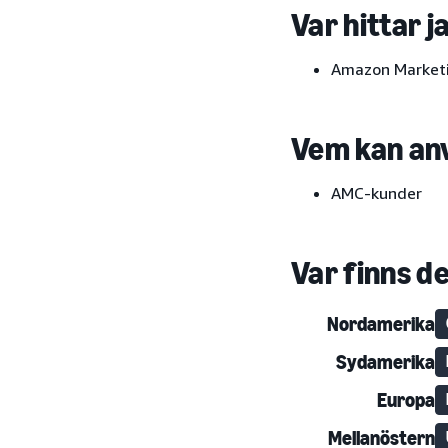
Var hittar j
Amazon Market
Vem kan an
AMC-kunder
Var finns de
Nordamerika
Sydamerika
Europa
Mellanöstern