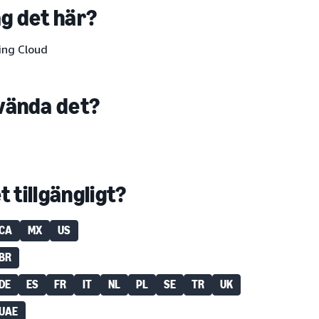
ag det här?
ing Cloud
vända det?
t tillgängligt?
CA
MX
US
BR
DE
ES
FR
IT
NL
PL
SE
TR
UK
UAE