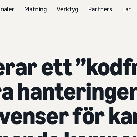
naler
Mätning
Verktyg
Partners
Lär
rar ett ”kodfr
ra hanteringe
venser för k