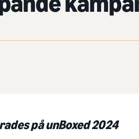
ppande kampa
rades på unBoxed 2024