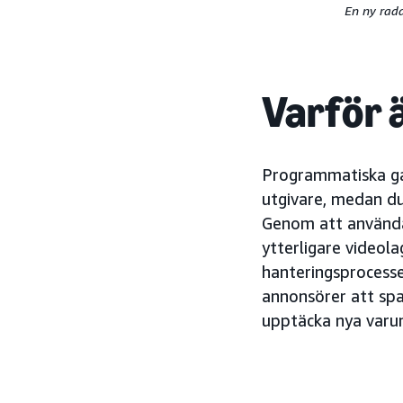
En ny rada
Varför ä
Programmatiska ga
utgivare, medan d
Genom att använd
ytterligare videola
hanteringsprocesse
annonsörer att spar
upptäcka nya varu