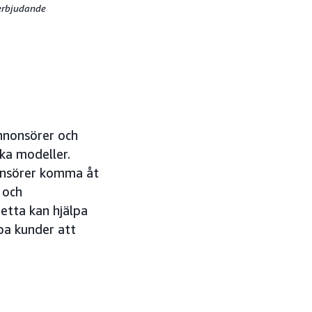
 erbjudande
nnonsörer och
ka modeller.
onsörer komma åt
 och
etta kan hjälpa
lpa kunder att