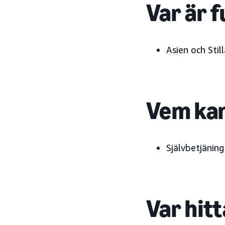
Var är f
Asien och Sti
Vem kan
Självbetjäning
Var hitt