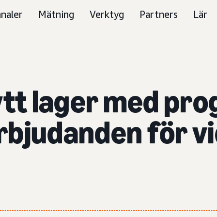
naler
Mätning
Verktyg
Partners
Lär
nytt lager med pr
bjudanden för vi