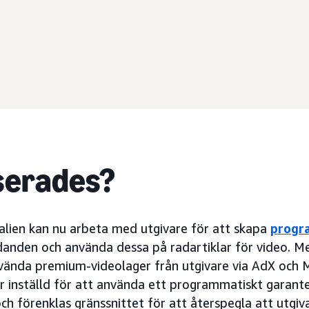
serades?
alien kan nu arbeta med utgivare för att skapa
progr
danden och använda dessa på radartiklar för video. 
vända premium-videolager från utgivare via AdX och 
är inställd för att använda ett programmatiskt garant
ch förenklas gränssnittet för att återspegla att utgiv