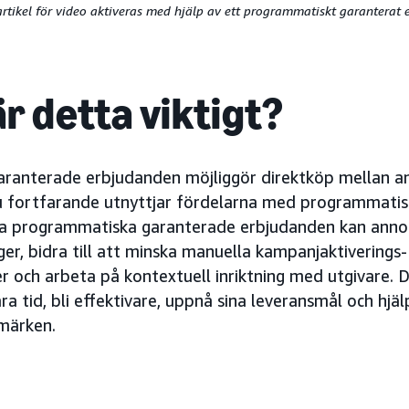
rtikel för video aktiveras med hjälp av ett programmatiskt garanterat
r detta viktigt?
ranterade erbjudanden möjliggör direktköp mellan a
u fortfarande utnyttjar fördelarna med programmatis
a programmatiska garanterade erbjudanden kan ann
ger, bidra till att minska manuella kampanjaktiverings-
r och arbeta på kontextuell inriktning med utgivare. D
a tid, bli effektivare, uppnå sina leveransmål och hjä
märken.