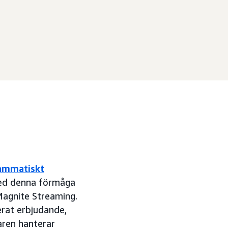
ammatiskt
Med denna förmåga
Magnite Streaming.
erat erbjudande,
aren hanterar