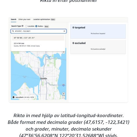
Rikta in efter postnummer
Rikta in med hjälp av latitud-longitud-koordinater.
Både format med decimala grader (47,6157, -122,3421)
och grader, minuter, decimala sekunder
(47°36′56,6208″N 122°20′31,52688″W) stöds.