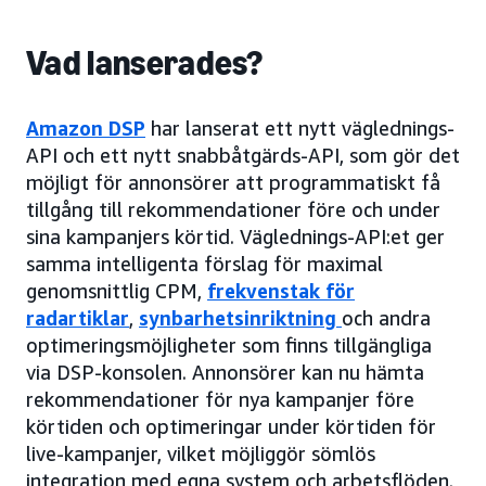
Vad lanserades?
Amazon DSP
har lanserat ett nytt väglednings-
API och ett nytt snabbåtgärds-API, som gör det
möjligt för annonsörer att programmatiskt få
tillgång till rekommendationer före och under
sina kampanjers körtid. Väglednings-API:et ger
samma intelligenta förslag för maximal
genomsnittlig CPM,
frekvenstak för
radartiklar
,
synbarhetsinriktning
och andra
optimeringsmöjligheter som finns tillgängliga
via DSP-konsolen. Annonsörer kan nu hämta
rekommendationer för nya kampanjer före
körtiden och optimeringar under körtiden för
live-kampanjer, vilket möjliggör sömlös
integration med egna system och arbetsflöden.