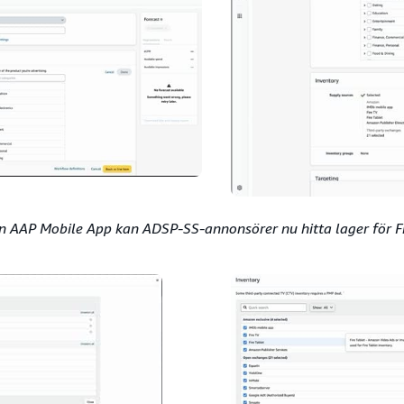
ln AAP Mobile App kan ADSP-SS-annonsörer nu hitta lager för Fi