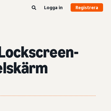
Logga in
Registrera
 Lockscreen-
helskärm