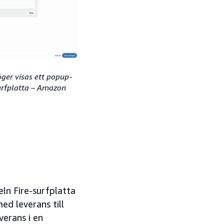
ger visas ett popup-
urfplatta – Amazon
eln Fire-surfplatta
d leverans till
verans i en