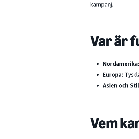
kampanj.
Var är f
Nordamerika
Europa:
Tyskla
Asien och St
Vem kan