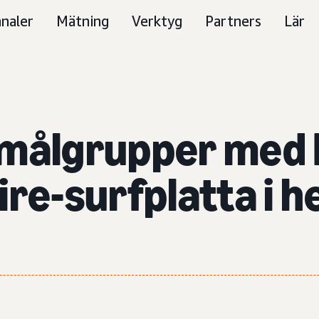
naler
Mätning
Verktyg
Partners
Lär
ka målgrupper med
ire-surfplatta i 