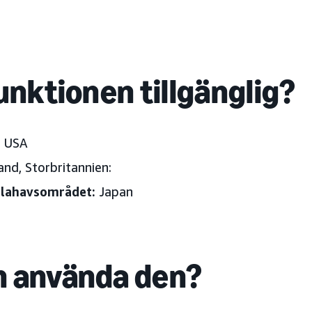
unktionen tillgänglig?
:
USA
nd, Storbritannien:
illahavsområdet:
Japan
 använda den?