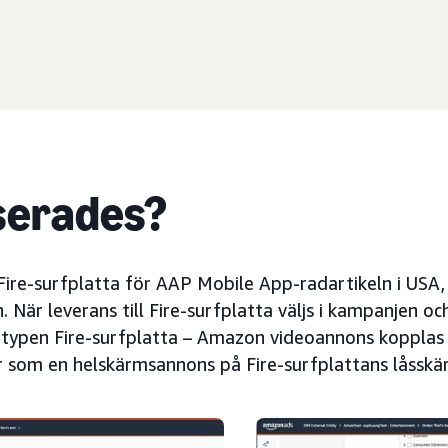
serades?
l Fire-surfplatta för AAP Mobile App-radartikeln i USA,
 När leverans till Fire-surfplatta väljs i kampanjen oc
typen Fire-surfplatta – Amazon videoannons kopplas t
r som en helskärmsannons på Fire-surfplattans låsskä