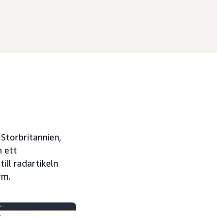
 Storbritannien,
h ett
ill radartikeln
rm.