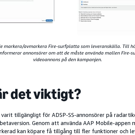
de markera/avmarkera Fire-surfplatta som leveranskälla. Till hö
formerar annonsörer om att de måste använda mallen Fire-s
videoannons på den kampanjen.
r det viktigt?
 varit tillgängligt för ADSP-SS-annonsörer på radartik
 betaversion. Genom att använda AAP Mobile-appen me
kerad kan köpare få tillgång till fler funktioner och le