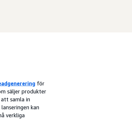
eadgenerering
för
om säljer produkter
att samla in
 lanseringen kan
å verkliga