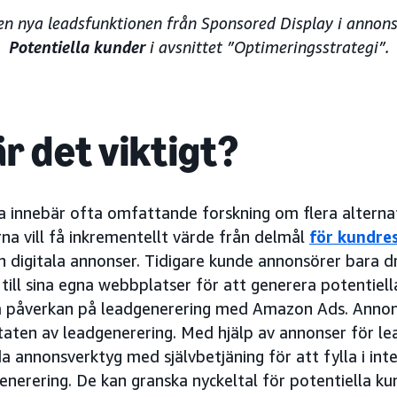
 nya leadsfunktionen från Sponsored Display i annons
Potentiella kunder
i avsnittet ”Optimeringsstrategi”.
r det viktigt?
 innebär ofta omfattande forskning om flera alternat
na vill få inkrementellt värde från delmål
för kundre
n digitala annonser. Tidigare kunde annonsörer bara dr
till sina egna webbplatser för att generera potentiel
a påverkan på leadgenerering med Amazon Ads. Annon
taten av leadgenerering. Med hjälp av annonser för l
 annonsverktyg med självbetjäning för att fylla i int
enerering. De kan granska nyckeltal för potentiella kun