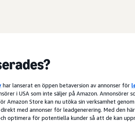
serades?
y
har lanserat en öppen betaversion av annonser för
l
nsörer i USA som inte säljer på Amazon. Annonsörer s
nför Amazon Store kan nu utöka sin verksamhet genom 
 direkt med annonser för leadgenerering. Med den här
h optimera för potentiella kunder så att de kan uppn