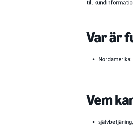
till kundinformati
Var är f
Nordamerika:
Vem kan
självbetjäning