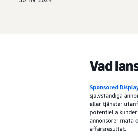
30 maj 2024
Vad lan
Sponsored Displa
självständiga anno
eller tjänster uta
potentiella kunder
annonsörer mäta oc
affärsresultat.