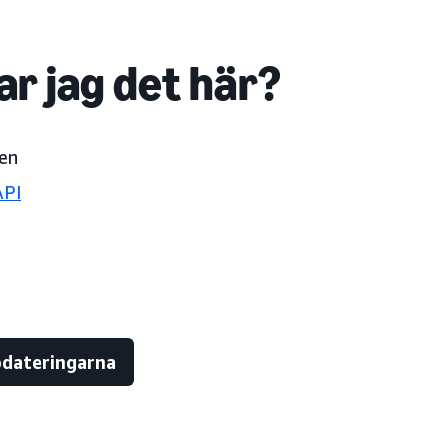
ar jag det här?
en
API
ppdateringarna