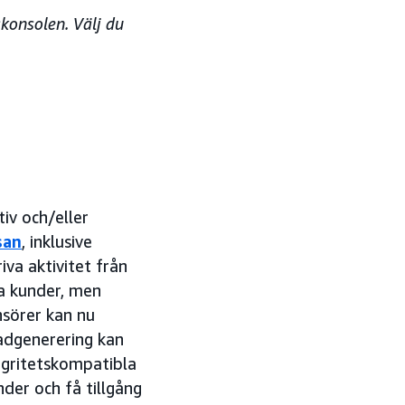
konsolen. Välj du
iv och/eller
san
, inklusive
iva aktivitet från
la kunder, men
sörer kan nu
eadgenerering kan
egritetskompatibla
der och få tillgång