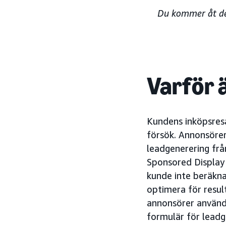
Du kommer åt den
Varför ä
Kundens inköpsresa
försök. Annonsörer
leadgenerering frå
Sponsored Display 
kunde inte beräkn
optimera för resul
annonsörer använda
formulär för leadg