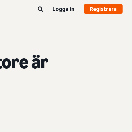
Logga in
Registrera
tore
är