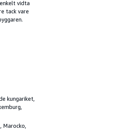
enkelt vidta
re tack vare
byggaren.
de kungariket,
uxemburg,
n, Marocko,