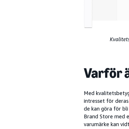
Kvalite
Varför ä
Med kvalitetsbetyg
intresset för dera
de kan göra för bl
Brand Store med en
varumärke kan vidt