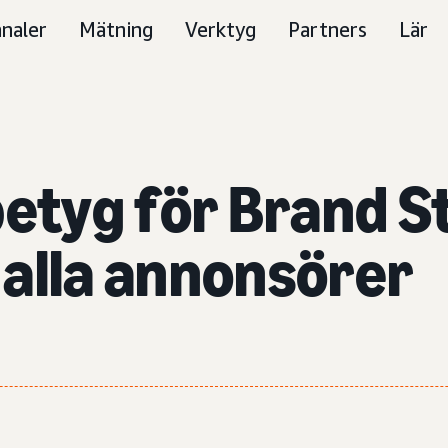
naler
Mätning
Verktyg
Partners
Lär
betyg för Brand S
r alla annonsörer