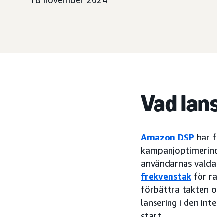
18 november 2024
Vad lan
Amazon DSP
har 
kampanjoptimering
användarnas valda
frekvenstak
för r
förbättra takten 
lansering i den int
start.