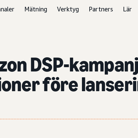
naler
Mätning
Verktyg
Partners
Lär
zon DSP-kampan
ner före lanseri