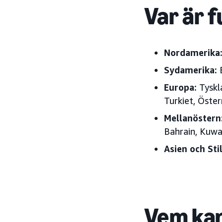
Var är f
Nordamerika
Sydamerika:
Europa:
Tyskl
Turkiet, Öste
Mellanöstern
Bahrain, Kuwa
Asien och St
Vem kan