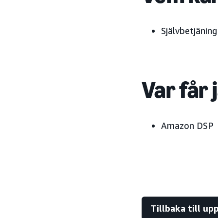
Självbetjäning
Var får 
Amazon DSP
Tillbaka till u