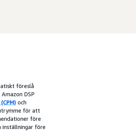
atiskt föreslå
för Amazon DSP
 (CPM)
och
utrymme för att
mendationer före
 inställningar före