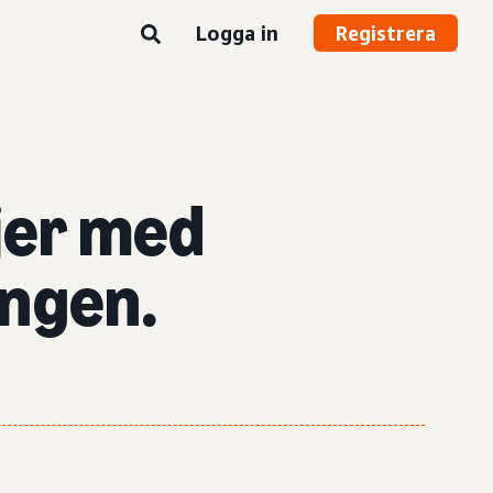
Logga in
Registrera
jer med
ngen.