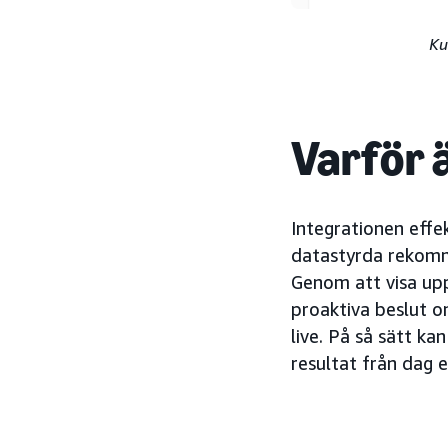
Ku
Varför ä
Integrationen effe
datastyrda rekomme
Genom att visa upp
proaktiva beslut o
live. På så sätt k
resultat från dag 