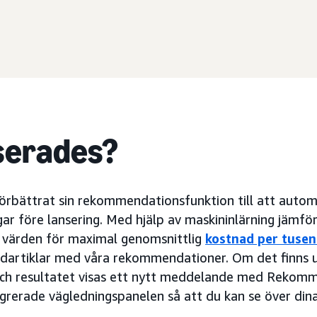
serades?
förbättrat sin rekommendationsfunktion till att autom
ar före lansering. Med hjälp av maskininlärning jäm
 värden för maximal genomsnittlig
kostnad per tusen
adartiklar med våra rekommendationer. Om det finns 
och resultatet visas ett nytt meddelande med Rekom
egrerade vägledningspanelen så att du kan se över dina