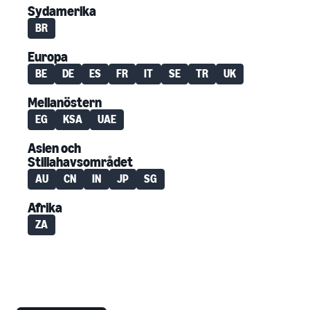
Sydamerika
BR
Europa
BE
DE
ES
FR
IT
SE
TR
UK
Mellanöstern
EG
KSA
UAE
Asien och
Stillahavsområdet
AU
CN
IN
JP
SG
Afrika
ZA