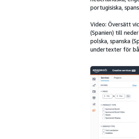
portugisiska, span
Video: Översätt vi
(Spanien) till nede
polska, spanska (S
undertexter för bå