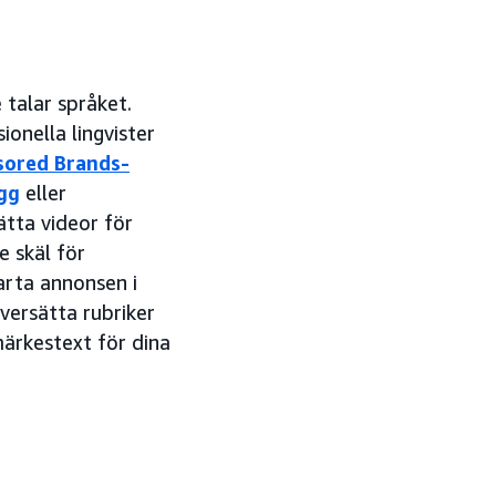
 talar språket.
onella lingvister
ored Brands-
gg
eller
tta videor för
 skäl för
arta annonsen i
versätta rubriker
ärkestext för dina