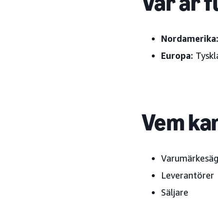
Var är f
Nordamerika
Europa:
Tyskla
Vem kan
Varumärkesäg
Leverantörer
Säljare