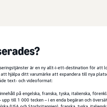
serades?
ringstjänster är en ny allt-i-ett-destination för att l
att hjälpa ditt varumärke att expandera till nya platse
åde text- och videoformat:
innehåll på engelska, franska, tyska, italienska, förenkl
 upp till 1 000 tecken – i en enda begäran och översätt
ska (USA och Storbritannien), franska, tyska, italiensk