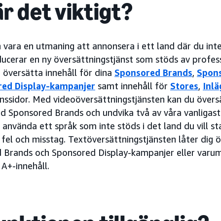
r det viktigt?
n vara en utmaning att annonsera i ett land där du inte
cerar en ny översättningstjänst som stöds av professi
t översätta innehåll för dina
Sponsored Brands
,
Spons
ed Display-kampanjer
samt innehåll för
Stores
,
Inlä
ssidor. Med videoöversättningstjänsten kan du översä
 Sponsored Brands och undvika två av våra vanligaste
 använda ett språk som inte stöds i det land du vill st
el och misstag. Textöversättningstjänsten låter dig ö
d Brands och Sponsored Display-kampanjer eller varum
 A+-innehåll.