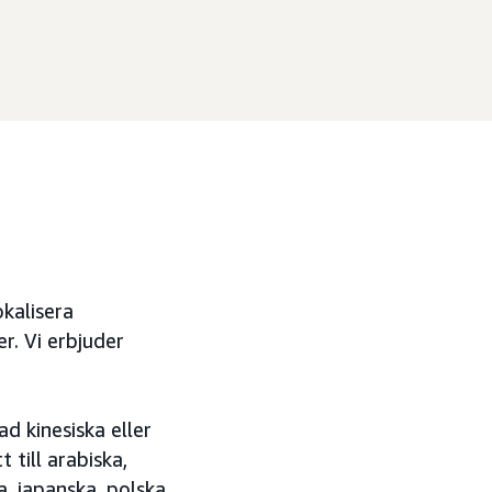
okalisera
r. Vi erbjuder
ad kinesiska eller
 till arabiska,
a, japanska, polska,