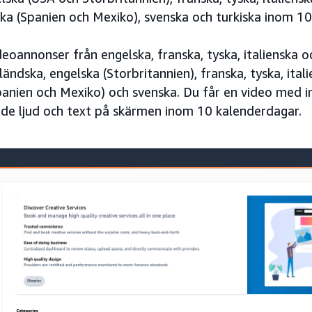
ska (Spanien och Mexiko), svenska och turkiska inom 1
deoannonser från engelska, franska, tyska, italienska 
rländska, engelska (Storbritannien), franska, tyska, ital
panien och Mexiko) och svenska. Du får en video med
de ljud och text på skärmen inom 10 kalenderdagar.