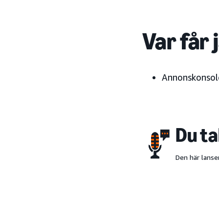
Var får 
Annonskonsol
Du ta
Den här lanse