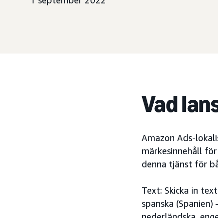
1 september 2022
Vad lan
Amazon Ads-lokalise
märkesinnehåll för 
denna tjänst för b
Text: Skicka in text
spanska (Spanien) –
nederländska, engel