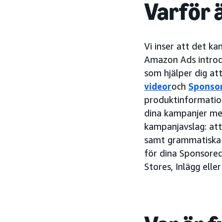
Varför ä
Vi inser att det ka
Amazon Ads introdu
som hjälper dig at
videor
och
Sponsor
produktinformation
dina kampanjer med
kampanjavslag: att
samt grammatiska f
för dina Sponsore
Stores, Inlägg eller