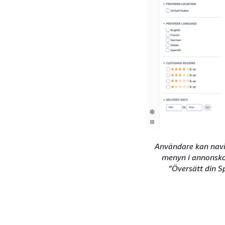
Användare kan navig
menyn i annonskon
”Översätt din S