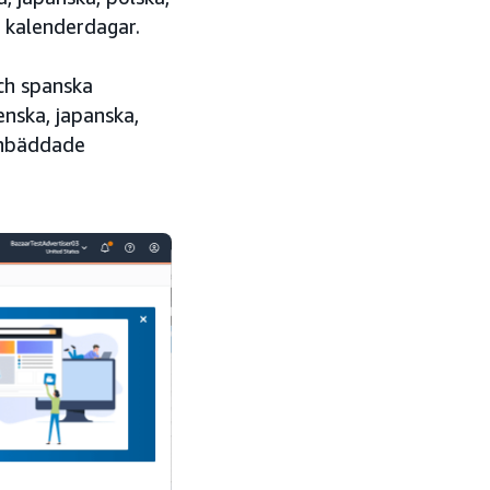
0 kalenderdagar.
och spanska
ienska, japanska,
 inbäddade