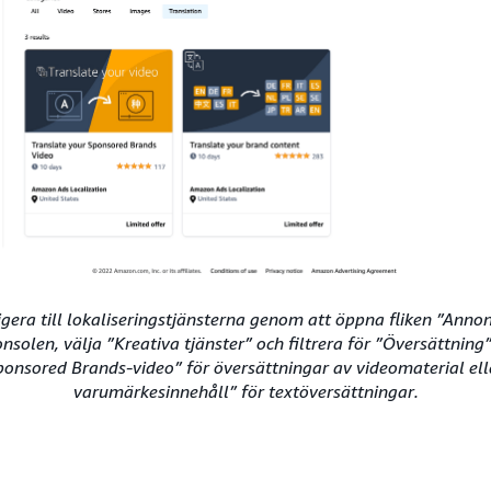
era till lokaliseringstjänsterna genom att öppna fliken ”Anno
solen, välja ”Kreativa tjänster” och filtrera för ”Översättning”
ponsored Brands-video” för översättningar av videomaterial elle
varumärkesinnehåll” för textöversättningar.