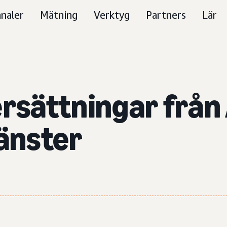
naler
Mätning
Verktyg
Partners
Lär
ersättningar frå
jänster