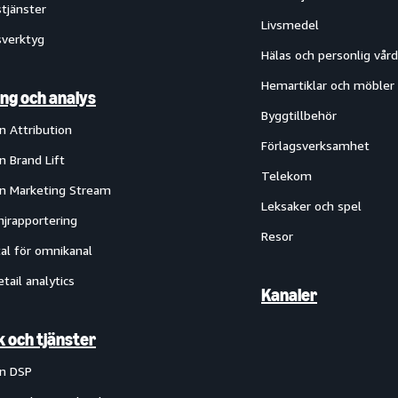
tjänster
Livsmedel
verktyg
Hälas och personlig vård
Hemartiklar och möbler
ng och analys
Byggtillbehör
 Attribution
Förlagsverksamhet
 Brand Lift
Telekom
 Marketing Stream
Leksaker och spel
jrapportering
Resor
al för omnikanal
etail analytics
Kanaler
k och tjänster
n DSP