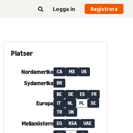
Logga in
Registrera
Platser
Nordamerika
CA
MX
US
Sydamerika
BR
BE
DE
ES
FR
Europa
IT
NL
PL
SE
TR
UK
Mellanöstern
EG
KSA
UAE