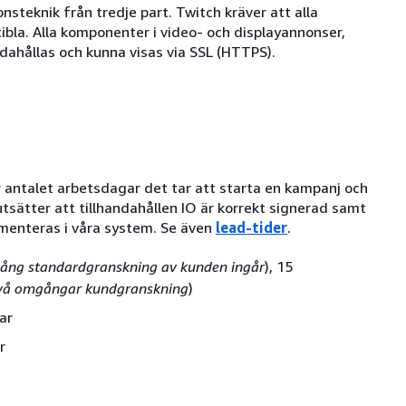
nsteknik från tredje part. Twitch kräver att alla
bla. Alla komponenter i video- och displayannonser,
dahållas och kunna visas via SSL (HTTPS).
r antalet arbetsdagar det tar att starta en kampanj och
sätter att tillhandahållen IO är korrekt signerad samt
menteras i våra system. Se även
lead-tider
.
ång standardgranskning av kunden ingår
), 15
vå omgångar kundgranskning
)
ar
r