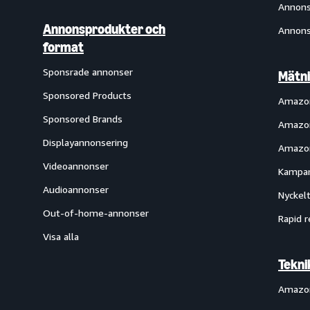
Annons
Annonsprodukter och
Annons
format
Sponsrade annonser
Mätni
Sponsored Products
Amazon
Sponsored Brands
Amazon
Displayannonsering
Amazon
Videoannonser
Kampan
Audioannonser
Nyckelt
Out-of-home-annonser
Rapid r
Visa alla
Tekni
Amazo