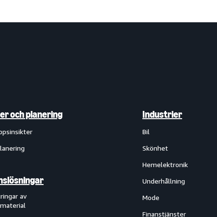
ter och planering
Industrier
ppsinsikter
Bil
lanering
Skönhet
Hemelektronik
slösningar
Underhållning
ringar av
Mode
material
Finanstjänster