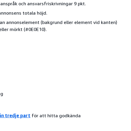
, anspråk och ansvarsfriskrivningar 9 pkt.
nnonsens totala höjd.
lan annonselement (bakgrund eller element vid kanten)
eller mörkt (#0E0E10).
gg
n tredje part
för att hitta godkända