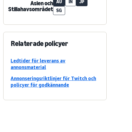
AU
IN
JP
Asien och
Stillahavsområdet
SG
Relaterade policyer
Ledtider för leverans av
annonsmaterial
Annonseringsriktlinjer för Twitch och
policyer för godkännande