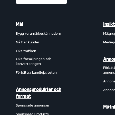
Mål
Insik
Bygg varumärkeskännedom
Målgru
Nå fler kunder
Mediep
Öka trafiken
Annon
Öka försäljningen och
konverteringen
Förbätt
Förbättra kundlojaliteten
annons
Annons
Annonsprodukter och
Annons
format
Sponsrade annonser
Mätni
Sponsored Products