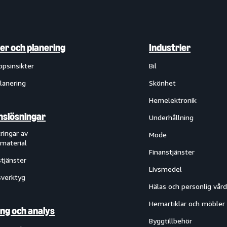
ter och planering
Industrier
ppsinsikter
Bil
lanering
Skönhet
Hemelektronik
slösningar
Underhållning
ringar av
Mode
material
Finanstjänster
tjänster
Livsmedel
verktyg
Hälas och personlig vård
Hemartiklar och möbler
ng och analys
Byggtillbehör