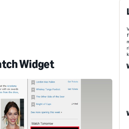
V
f
m
r
k
atch Widget