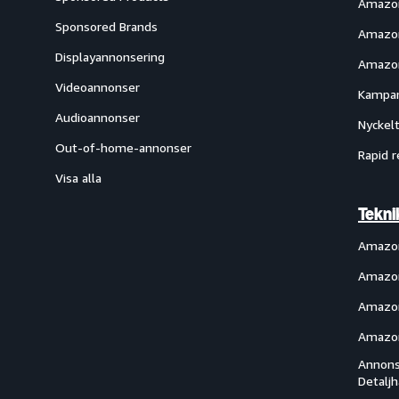
Amazon
Sponsored Brands
Amazon
Displayannonsering
Amazon
Videoannonser
Kampan
Audioannonser
Nyckelt
Out-of-home-annonser
Rapid r
Visa alla
Tekni
Amazo
Amazon
Amazon
Amazon
Annons
Detalj