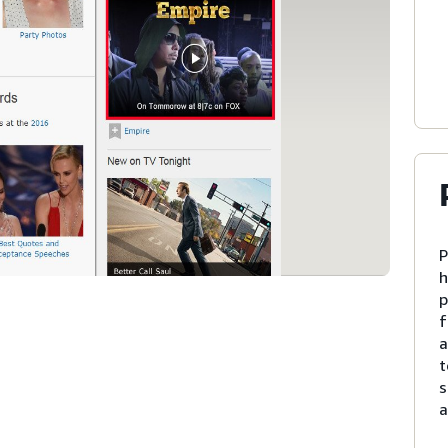
P
h
p
f
a
t
s
a