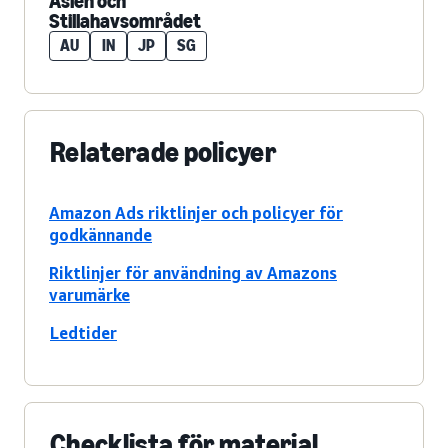
Asien och
Stillahavsområdet
AU
IN
JP
SG
Relaterade policyer
Amazon Ads riktlinjer och policyer för
godkännande
Riktlinjer för användning av Amazons
varumärke
Ledtider
Checklista för material