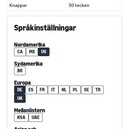
Knappar
30 tecken
Språkinställningar
Nordamerika
CA
MX
US
Sydamerika
BR
Europa
DE
ES
FR
IT
NL
PL
SE
TR
UK
Mellanöstern
KSA
UAE