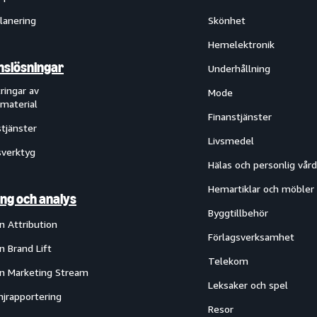
lanering
Skönhet
Hemelektronik
slösningar
Underhållning
ringar av
Mode
material
Finanstjänster
tjänster
Livsmedel
verktyg
Hälas och personlig vård
Hemartiklar och möbler
ng och analys
Byggtillbehör
 Attribution
Förlagsverksamhet
 Brand Lift
Telekom
 Marketing Stream
Leksaker och spel
jrapportering
Resor