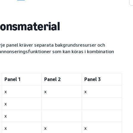
nonsmaterial
rje panel kräver separata bakgrundsresurser och
annonseringsfunktioner som kan köras i kombination
Panel 1
Panel 2
Panel 3
x
x
x
x
x
x
x
x