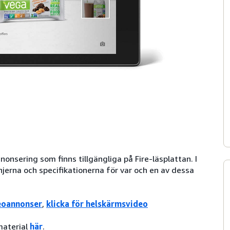
onsering som finns tillgängliga på Fire-läsplattan. I
jerna och specifikationerna för var och en av dessa
eoannonser
,
klicka för helskärmsvideo
material
här
.