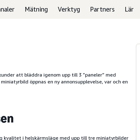
naler
Mätning
Verktyg
Partners
Lär
kunder att bläddra igenom upp till 3 ”paneler” med
e miniatyrbild öppnas en ny annonsupplevelse, var och en
sen
g kvalitet i helskärmsläge med upp till tre miniatyrbilder