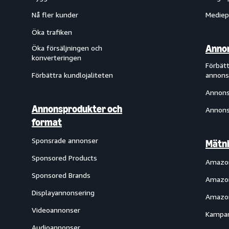
Nå fler kunder
Mediep
Öka trafiken
Annon
Öka försäljningen och
konverteringen
Förbätt
Förbättra kundlojaliteten
annons
Annons
Annonsprodukter och
Annons
format
Sponsrade annonser
Mätni
Sponsored Products
Amazon
Sponsored Brands
Amazon
Displayannonsering
Amazon
Videoannonser
Kampan
Audioannonser