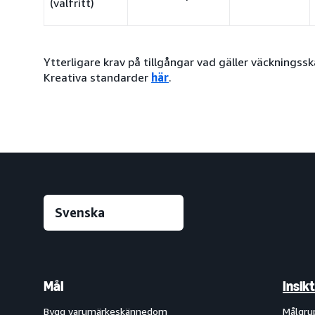
(valfritt)
Ytterligare krav på tillgångar vad gäller väckningss
Kreativa standarder
här
.
Mål
Insik
Bygg varumärkeskännedom
Målgru