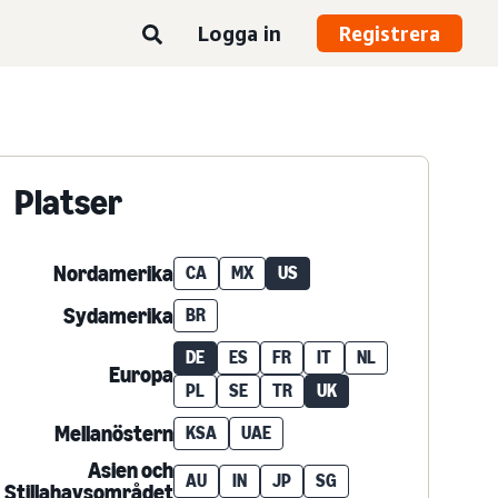
Logga in
Registrera
Platser
Nordamerika
CA
MX
US
Sydamerika
BR
DE
ES
FR
IT
NL
Europa
PL
SE
TR
UK
Mellanöstern
KSA
UAE
Asien och
AU
IN
JP
SG
Stillahavsområdet