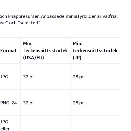
ch knappresurser. Anpassade miniatyrbilder är valfria.
ase” och ”selected”.
Min.
Min.
Format
teckensnittsstorlek
teckensnittsstorlek
(USA/EU)
(JP)
JPG
32 pt
28 pt
PNG-24
32 pt
28 pt
JPG
eller