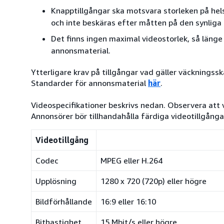
Knapptillgångar ska motsvara storleken på hel
och inte beskäras efter måtten på den synliga
Det finns ingen maximal videostorlek, så länge
annonsmaterial.
Ytterligare krav på tillgångar vad gäller väckningss
Standarder för annonsmaterial
här
.
Videospecifikationer beskrivs nedan. Observera att vi
Annonsörer bör tillhandahålla färdiga videotillgångar.
Videotillgång
Codec
MPEG eller H.264
Upplösning
1280 x 720 (720p) eller högre
Bildförhållande
16:9 eller 16:10
Bithastighet
15 Mbit/s eller högre