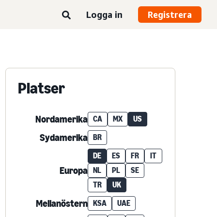
Logga in
Registrera
Platser
Nordamerika
CA
MX
US
Sydamerika
BR
DE
ES
FR
IT
Europa
NL
PL
SE
TR
UK
Mellanöstern
KSA
UAE