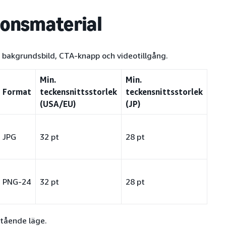
nonsmaterial
 bakgrundsbild, CTA-knapp och videotillgång.
Min.
Min.
Format
teckensnittsstorlek
teckensnittsstorlek
(USA/EU)
(JP)
JPG
32 pt
28 pt
PNG-24
32 pt
28 pt
stående läge.