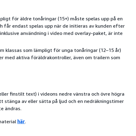
mpligt för äldre tonåringar (15+) måste spelas upp på en
h får endast spelas upp när de initieras av kunden efter
 inklusive användning i video med overlay-paket, är inte
som klassas som lämpligt för unga tonåringar (12–15 år)
ter med aktiva föräldrakontroller, även om trailern som
eller finstilt text) i videons nedre vänstra och övre högra
t stänga av eller sätta på ljud och en nedräkningstimer
te ändras.
material
här
.