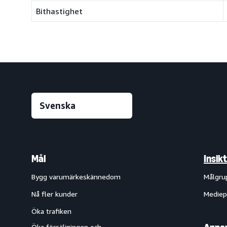
Bithastighet
Mål
Insik
Bygg varumärkeskännedom
Målgru
Nå fler kunder
Mediep
Öka trafiken
Öka försäljningen och