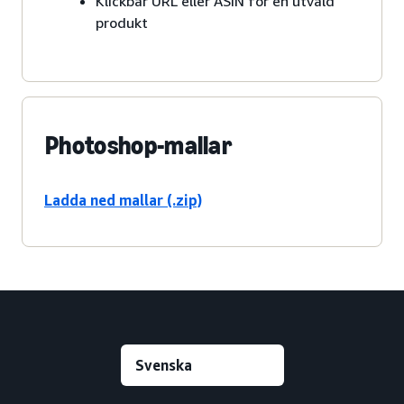
Klickbar URL eller ASIN för en utvald
produkt
Photoshop-mallar
Ladda ned mallar (.zip)