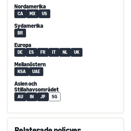
Nordamerika
CA
MX
US
Sydamerika
BR
Europa
DE
ES
FR
IT
NL
UK
Mellanöstern
KSA
UAE
Asien och
Stillahavsområdet
AU
IN
JP
SG
Relaterade policyer