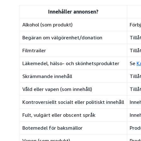
Innehåller annonsen?
Alkohol (som produkt)
Förbj
Begäran om välgörenhet/donation
Till
Filmtrailer
Till
Läkemedel, hälso- och skönhetsprodukter
Se
K
Skrämmande innehåll
Tillå
Våld eller vapen (som innehåll)
Till
Kontroversiellt socialt eller politiskt innehåll
Inne
Fult, vulgärt eller obscent språk
Inne
Botemedel för baksmällor
Prod
Vapen (som produkt)
Prod