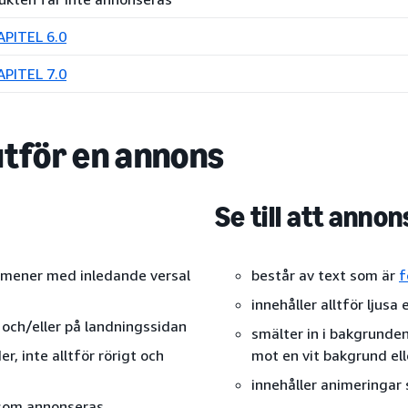
APITEL 6.0
APITEL 7.0
utför en annons
Se till att annon
gemener med inledande versal
består av text som är
f
innehåller alltför ljusa
 och/eller på landningssidan
smälter in i bakgrunde
r, inte alltför rörigt och
mot en vit bakgrund elle
innehåller animeringar 
 som annonseras