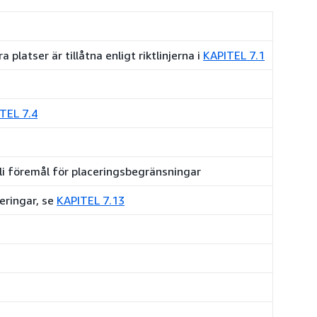
platser är tillåtna enligt riktlinjerna i
KAPITEL 7.1
TEL 7.4
n bli föremål för placeringsbegränsningar
ceringar, se
KAPITEL 7.13