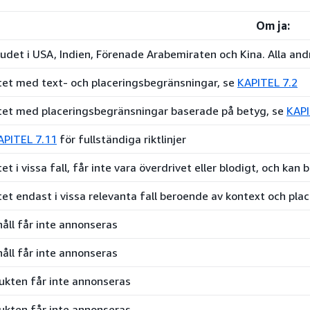
Om ja:
udet i USA, Indien, Förenade Arabemiraten och Kina. Alla andra 
åtet med text- och placeringsbegränsningar, se
KAPITEL 7.2
åtet med placeringsbegränsningar baserade på betyg, se
KAPI
APITEL 7.11
för fullständiga riktlinjer
tet i vissa fall, får inte vara överdrivet eller blodigt, och ka
åtet endast i vissa relevanta fall beroende av kontext och pla
håll får inte annonseras
håll får inte annonseras
ukten får inte annonseras
ukten får inte annonseras