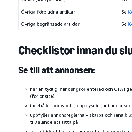
Övriga förbjudna artiklar
Se
K
Övriga begränsade artiklar
Se
K
Checklistor innan du sl
Se till att annonsen:
har en tydlig, handlingsorienterad och CTA i 
(för onsite)
innehåller nödvändiga upplysningar i annonsen
uppfyller annonsreglerna – skarpa och rena bilde
tilltalande att titta på
tydligt identifierar varumärket och produkten