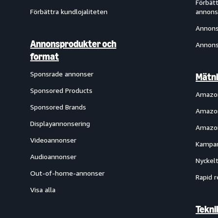
Förbätt
Förbättra kundlojaliteten
annons
Annons
Annonsprodukter och
Annons
format
Sponsrade annonser
Mätni
Sponsored Products
Amazon
Sponsored Brands
Amazon
Displayannonsering
Amazon
Videoannonser
Kampan
Audioannonser
Nyckelt
Out-of-home-annonser
Rapid r
Visa alla
Tekni