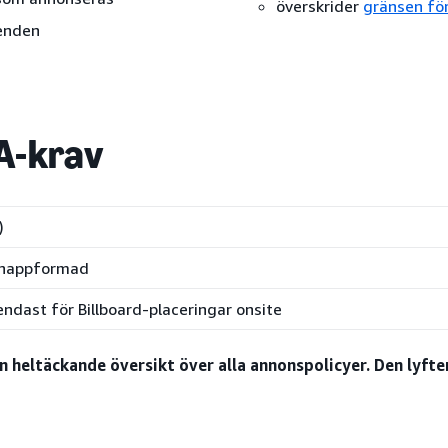
överskrider
gränsen för
enden
A-krav
)
 knappformad
endast för Billboard-placeringar onsite
en heltäckande översikt över alla annonspolicyer. Den lyf