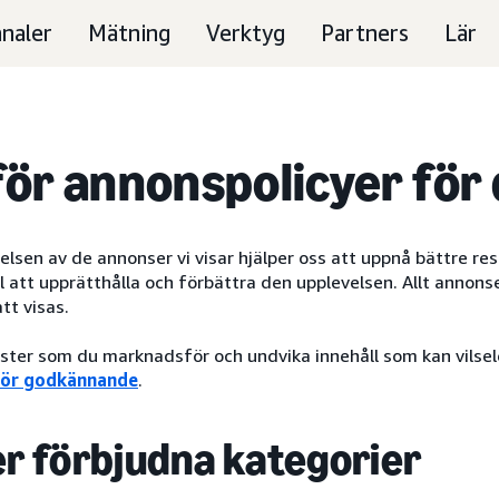
naler
Mätning
Verktyg
Partners
Lär
för annonspolicyer för
sen av de annonser vi visar hjälper oss att uppnå bättre resu
 att upprätthålla och förbättra den upplevelsen. Allt annons
tt visas.
nster som du marknadsför och undvika innehåll som kan vilsel
 för godkännande
.
er förbjudna kategorier