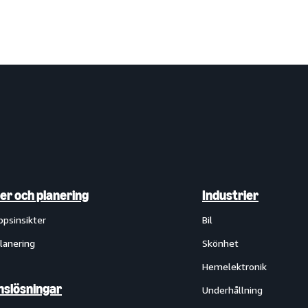
ter och planering
Industrier
ppsinsikter
Bil
lanering
Skönhet
Hemelektronik
slösningar
Underhållning