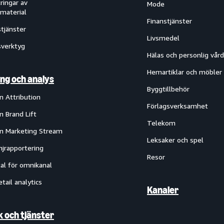
ringar av
Mode
material
Finanstjänster
tjänster
Livsmedel
verktyg
Hälas och personlig vård
Hemartiklar och möbler
ng och analys
Byggtillbehör
 Attribution
Förlagsverksamhet
 Brand Lift
Telekom
 Marketing Stream
Leksaker och spel
jrapportering
Resor
al för omnikanal
etail analytics
Kanaler
k och tjänster