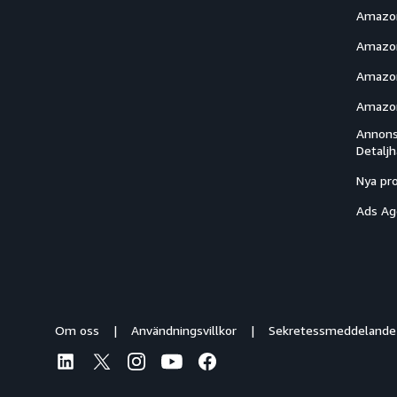
Amazo
Amazon
Amazon
Amazon
Annons
Detalj
Nya pr
Ads Ag
Om oss
Användningsvillkor
Sekretessmeddelande