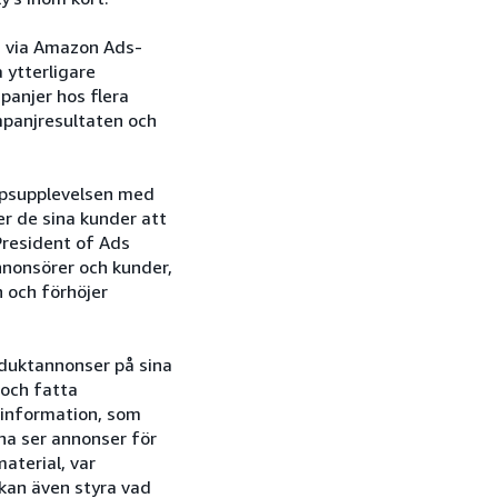
n via Amazon Ads-
 ytterligare
panjer hos flera
mpanjresultaten och
köpsupplevelsen med
r de sina kunder att
President of Ads
nnonsörer och kunder,
n och förhöjer
oduktannonser på sina
 och fatta
l information, som
rna ser annonser för
aterial, var
kan även styra vad