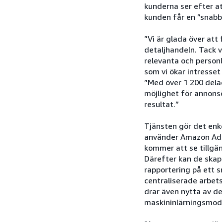
kunderna ser efter att
kunden får en ”snabb
”Vi är glada över at
detaljhandeln. Tack 
relevanta och person
som vi ökar intresset
”Med över 1 200 dela
möjlighet för annons
resultat.”
Tjänsten gör det enke
använder Amazon Ads,
kommer att se tillgän
Därefter kan de skapa
rapportering på ett 
centraliserade arbet
drar även nytta av 
maskininlärningsmodel