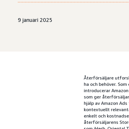
9 januari 2025
Återförsäljare utfors
ha och behöver. Som e
introducerar Amazon 
som ger återförsälja
hjälp av Amazon Ads t
kontextuellt relevant
enkelt och kostnadsef
återförsäljarens Stor
som iHerb, Oriental 