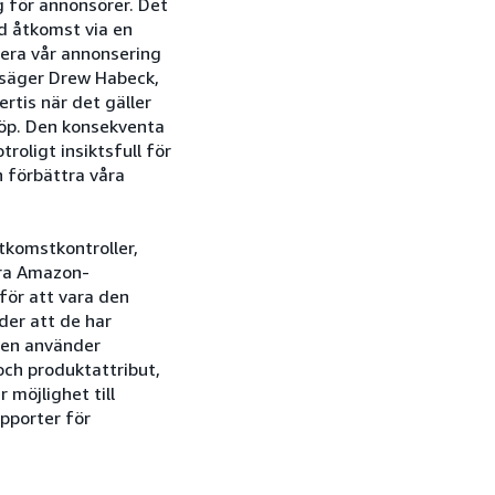
g för annonsörer. Det
d åtkomst via en
tera vår annonsering
, säger Drew Habeck,
rtis när det gäller
 köp. Den konsekventa
roligt insiktsfull för
n förbättra våra
tkomstkontroller,
dra Amazon-
ör att vara den
der att de har
ten använder
ch produktattribut,
möjlighet till
pporter för