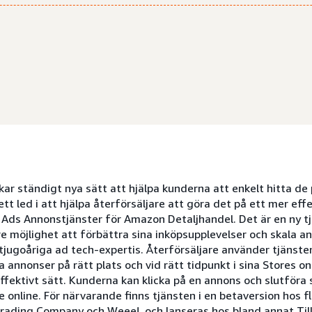
kar ständigt nya sätt att hjälpa kunderna att enkelt hitta de 
tt led i att hjälpa återförsäljare att göra det på ett mer effe
Ads Annonstjänster för Amazon Detaljhandel. Det är en ny 
re möjlighet att förbättra sina inköpsupplevelser och skala 
jugoåriga ad tech-expertis. Återförsäljare använder tjänsten
a annonser på rätt plats och vid rätt tidpunkt i sina Stores on
fektivt sätt. Kunderna kan klicka på en annons och slutföra s
e online. För närvarande finns tjänsten i en betaversion hos fl
Trading Company och Weee!, och lanseras hos bland annat Till