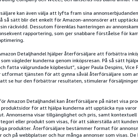
äljare kan även välja att lyfta fram sina annonserbjudande
På så sätt blir det enkelt för Amazon-annonsörer att upptäcka
a sin räckvidd. Dessutom förenklas hanteringen av annonskam
onsekvent rapportering, som ger snabbare förståelse för ka
optimering.
Amazon Detaljhandel hjälper återförsäljare att förbättra in
 som vägleder kunderna genom inköpsresan. På så sätt hjälpe
ch fatta välgrundade köpbeslut”, säger Paula Despins, Vice 
 utformat tjänsten för att gynna såväl återförsäljare som a
att se hur den förbättrar resultaten, stimulerar försäljninge
ör Amazon Detaljhandel kan återförsäljare på nätet visa pr
 produktsidor för att hjälpa kunderna att upptäcka nya varor
. Annonserna visar tillgänglighet och pris, samt kontextuel
egori eller produkt som visas, för att säkerställa att kunde
liga produkter. Återförsäljare bestämmer format för annonsm
ar och på webbplatser och hur många annonser som visas. De 