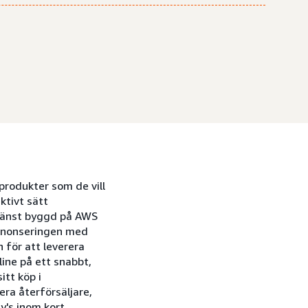
produkter som de vill
ktivt sätt
tjänst byggd på AWS
annonseringen med
 för att leverera
line på ett snabbt,
itt köp i
era återförsäljare,
y's inom kort.