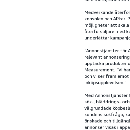
Medverkande återförs
konsolen och API:er. 
möjligheter att skal
återförsäljare med k
underlättar kampanj
”Annonstjänster för 
relevant annonsering
upptäcka produkter o
Measurement. ”Vi har
och vi ser fram emot 
inköpsupplevelsen.”
Med Annonstjänster f
sök-, bläddrings- och
välgrundade köpbeslut
kundens sökfråga, kat
önskade och tillgäng
annonser visas i app