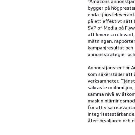
”Amazons annonstjänst
bygger på högpreste
enda tjänsteleverant
på ett effektivt sät
SVP of Media på Flywh
att leverera relevant
mätningen, rapporteri
kampanjresultat och 
annonsstrategier och 
Annonstjänster för A
som säkerställer att
verksamheter. Tjänst
säkraste molnmiljön, 
samma nivå av åtkom
maskininlärningsmode
för att visa relevant
integritetsstärkande
återförsäljaren och 