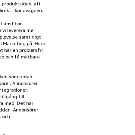
ll produktsidan, att
irekt i kundvagnen.
tjänst för
 vi leverera mer
pplevelse samtidigt
al Marketing på iHerb.
t här en problemfri
upp och få mätbara
ärken som redan
sörer. Annonsörer
ntegrationer.
illgång till
ra med. Det här
idden. Annonsörer
k och