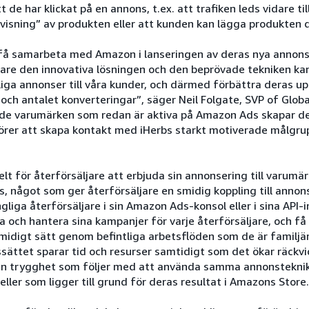
 de har klickat på en annons, t.ex. att trafiken leds vidare ti
visning” av produkten eller att kunden kan lägga produkten d
t få samarbeta med Amazon i lanseringen av deras nya annons
vare den innovativa lösningen och den beprövade tekniken kan
liga annonser till våra kunder, och därmed förbättra deras u
 och antalet konverteringar”, säger Neil Folgate, SVP of Glob
de varumärken som redan är aktiva på Amazon Ads skapar de
örer att skapa kontakt med iHerbs starkt motiverade målgr
lt för återförsäljare att erbjuda sin annonsering till varum
 något som ger återförsäljare en smidig koppling till annon
gliga återförsäljare i sin Amazon Ads-konsol eller i sina API-i
 och hantera sina kampanjer för varje återförsäljare, och få t
smidigt sätt genom befintliga arbetsflöden som de är familjä
ssättet sparar tid och resurser samtidigt som det ökar räckv
den trygghet som följer med att använda samma annonstekni
ler som ligger till grund för deras resultat i Amazons Store.