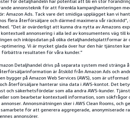
er för detaljhandeln har potential att bli en stor förändrin
rande annonsteknik för att förenkla kampanjhanteringen me
ör: Amazon Ads. Tack vare det smidiga upplägget kan vi han
t hos flera återförsäljare och därmed maximera vår räckvidd”
eel. ”Det är ovärderligt att kunna dra nytta av Amazons expe
, kontextuell annonsering i alla led av konsumentens väg till
ngen och inköpsdatan på olika detaljhandelsplattformar är ot
-optimering. Vi är mycket glada över hur den här tjänsten ka
förbättra resultaten för våra kunder.”
mazon Detaljhandel drivs på separata system med stränga å
 återförsäljarinformation är åtskild från Amazon Ads och an
en bygger på Amazon Web Services (AWS), som är utformad f
och återförsäljare hanterar sina data i AWS-kontot. Det bety
st och säkerhetsfördelar som alla andra AWS-kunder. Tjäns
ller som bearbetar kontextuell information, som sökfrågor o
a annonser. Annonsmätningen sker i AWS Clean Rooms, och ger 
 samarbete för att generera aggregerade, anonymiserade ra
dennes annonsörer.